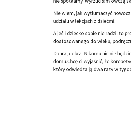
nie spotkamy. Wyrzuciłam owczą sk
Nie wiem, jak wytłumaczyć nowoczes
udziału w lekcjach z dziećmi.
A jeśli dziecko sobie nie radzi, to
dostosowanego do wieku, podręczni
Dobra, dobra. Nikomu nic nie będz
domu.Chcę ci wyjaśnić, że korepetycj
który odwiedza ją dwa razy w tygod