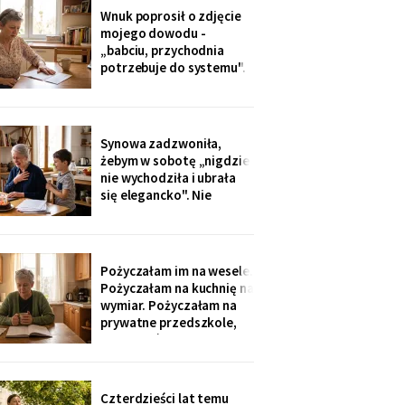
dostałam jej różaniec, po
Wnuk poprosił o zdjęcie
pogrzebie, z szuflady.
mojego dowodu -
Siostra wyjaśniła: „Ty i
„babciu, przychodnia
tak zawsze byłaś
potrzebuje do systemu".
ustawiona."
W czerwcu przyszło
wezwanie: chwilówka
przez internet, cztery
tysiące, na moje dane.
Synowa zadzwoniła,
Wnuk płakał, że odda.
żebym w sobotę „nigdzie
Córka na to: „tylko
nie wychodziła i ubrała
nigdzie nie zgłaszaj,
się elegancko". Nie
chcesz mu zniszczyć
spałam całą noc - tak
samo zaczęło się u Krysi,
zanim zawieźli ją do
domu opieki. Przyjechali
Pożyczałam im na wesele.
z tortem i laptopem:
Pożyczałam na kuchnię na
bilety do Rzymu na moje
wymiar. Pożyczałam na
siedemdziesiąte
prywatne przedszkole,
urodziny
„bo Kubuś jest wrażliwy".
W zeszłym tygodniu
pierwszy raz w życiu to ja
poprosiłam o pożyczkę -
Czterdzieści lat temu