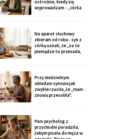
ostrożnie, kiedy się
tylko przytulić.
wyprowadzam - „córka
mówiła u nas w salonie,
że mieszkanie pójdzie na
sprzedaż, szuka już pani
czegoś mniejszego".
Na aparat słuchowy
Niczego nie szukam. Nic
zbieram od roku - syn z
nie sprzedaję.
córką uznali, że „za te
pieniądze to przesada,
mama przecież daje
radę". Przy stole
rozmawiają przy mnie
swobodnie, bo mama i
Przy niedzielnym
tak nie słyszy. Słyszę
obiedzie synowa jak
więcej, niż myślą. W
zwykle rzuciła, że „mama
niedzielę usłyszałam, co
znowu przesoliła".
planują z moim
Ośmioletni Staś odłożył
widelec: „U babci mi
smakuje. I babcia nigdy
nie mówi, że mama coś
Pani psycholog z
zrobiła źle". Zrobiło się
przychodni poradziła,
bardzo cicho.
żebym pisała do męża w
zeszycie. Piszę co