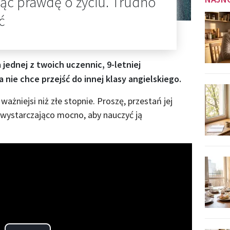
jąc prawdę o życiu. Trudno
ć
 jednej z twoich uczennic, 9-letniej
a nie chce przejść do innej klasy angielskiego.
j ważniejsi niż złe stopnie. Proszę, przestań jej
ię wystarczająco mocno, aby nauczyć ją