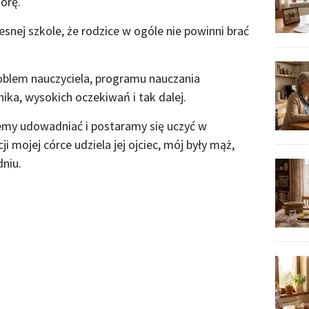
órę.
nej szkole, że rodzice w ogóle nie powinni brać
 problem nauczyciela, programu nauczania
ka, wysokich oczekiwań i tak dalej.
iemy udowadniać i postaramy się uczyć w
i mojej córce udziela jej ojciec, mój były mąż,
niu.