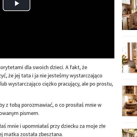
Play
Video
orytetami dla swoich dzieci. A fakt, że
ć, że jej tata i ja nie jesteśmy wystarczająco
lub wystarczająco ciężko pracujący, ale po prostu,
żeby z tobą porozmawiać, o co prosiłaś mnie w
irowanym pismem.
aś mnie i upomniałaś przy dziecku za moje złe
ej matka została zbesztana.