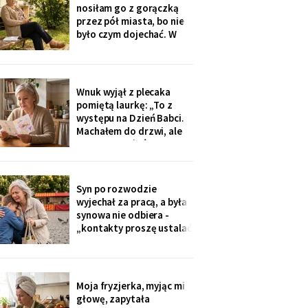
na okulary progresywne -
nosiłam go z gorączką
i usłyszałam, że „trzeba
przez pół miasta, bo nie
było sobie
było czym dojechać. W
zeszły wtorek
poprosiłam, żeby
podwiózł mnie na
prześwietlenie biodra.
Wnuk wyjął z plecaka
„Mamo, od tego jest
pomiętą laurkę: „To z
teraz taksówka dla
występu na Dzień Babci.
seniorów, zamów sobie".
Machałem do drzwi, ale
Zamówiłam - kierowca
nie przyszłaś". Żadnego
poczekał
zaproszenia nie
dostałam - przedszkole
przekazuje je przez
Syn po rozwodzie
rodziców. Córka
wyjechał za pracą, a była
wzruszyła ramionami:
synowa nie odbiera -
„No zapomniałam, mamo,
„kontakty proszę ustalać
tyle się teraz
przez adwokata".
Wnuków nie widziałam od
Wielkanocy. W czwartek
na rynku młodszy mnie
Moja fryzjerka, myjąc mi
zobaczył, wyrwał jej się z
głowę, zapytała
ręki i przybiegł. Zdążyłam