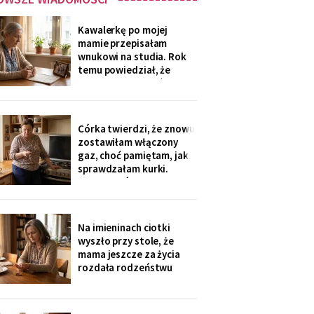
Kawalerkę po mojej
mamie przepisałam
wnukowi na studia. Rok
temu powiedział, że
musiał ją sprzedać, „bo
nie dawał rady z
opłatami". W środę
spotkałam dawną
Córka twierdzi, że znowu
sąsiadkę stamtąd: „Co
zostawiłam włączony
weekend inni ludzie z
gaz, choć pamiętam, jak
walizkami, klucze w
sprawdzałam kurki.
skrzynce na szyfr.
Klucze, które „zgubiłam",
Obrotny ten
znalazła w mojej
lodówce. Wczoraj
sąsiadka wspomniała, że
Na imieninach ciotki
córka była u mnie we
wyszło przy stole, że
wtorek - kiedy ja
mama jeszcze za życia
siedziałam w przychodni.
rozdała rodzeństwu
Nigdy nie dawałam
pamiątki - medalik,
zegarek po ojcu, kopertę
dla najmłodszego. Ja