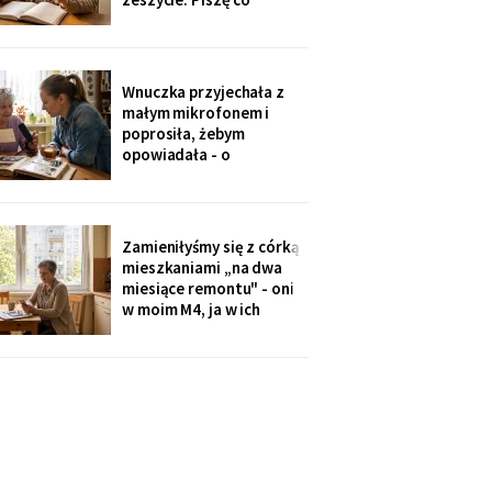
niedzielę po mszy.
Wczoraj napisałam mu, że
oddałam jego wędki
sąsiadowi, który zawsze
Wnuczka przyjechała z
mi pomaga - a nie synowi,
małym mikrofonem i
który nie przyjechał ani
poprosiła, żebym
do szpitala, ani na
opowiadała - o
rocznicę
pierwszym mieszkaniu, o
dziadku, o przepisie na
żurek. Nagrywałyśmy trzy
niedziele. Powiedziała,
Zamieniłyśmy się z córką
że chce, żeby jej dzieci
mieszkaniami „na dwa
kiedyś usłyszały mój głos.
miesiące remontu" - oni
w moim M4, ja w ich
kawalerce. Minęły dwa
lata. W mojej kuchni stoi
ich nowa wyspa,
widziałam na zdjęciach u
wnuczki. Córka mówi:
„Mamo, przecież stąd
masz bliżej do
przychodni".