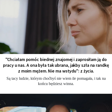
"Chciałam pomóc biednej znajomej i zaprosiłam ją do
pracy u nas. A ona była tak ubrana, jakby szła na randkę
z moim mężem. Nie ma wstydu": z życia.
Są tacy ludzie, którym choćbyś nie wiem ile pomagała, i tak na
końcu będziesz winna.