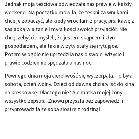
Jednak moja teściowa odwiedzała nas prawie w każdy
weekend. Na początku mówiła, że tęskni za wnukami i
chce je zobaczyć, ale kiedy wróciłam z pracy, piła kawę z
sąsiadką w altanie i myła kości swoich przyjaciół. Nie
chcę, żebyście myśleli, że jestem skąpcem i złym
gospodarzem, ale takie wizyty stały się irytujące.
Potem w ogóle nie uprzedziła nas o swojej wizycie i
prawie codziennie spędzała u nas noc.
Pewnego dnia moja cierpliwość się wyczerpała. To była
sobota, dzień wolny. Dzieci od dawna chciały iść do kina
na kreskówkę. Dlaczego nie? Ale matka mojej żony
wszystko zepsuła. Znowu przyszła bez zapowiedzi i
przyprowadziła ze sobą siostrę z rodziną!