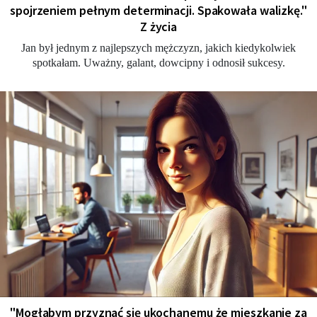
spojrzeniem pełnym determinacji. Spakowała walizkę."
Z życia
Jan był jednym z najlepszych mężczyzn, jakich kiedykolwiek
spotkałam. Uważny, galant, dowcipny i odnosił sukcesy.
"Мogłabym przyznać się ukochanemu że mieszkanie za