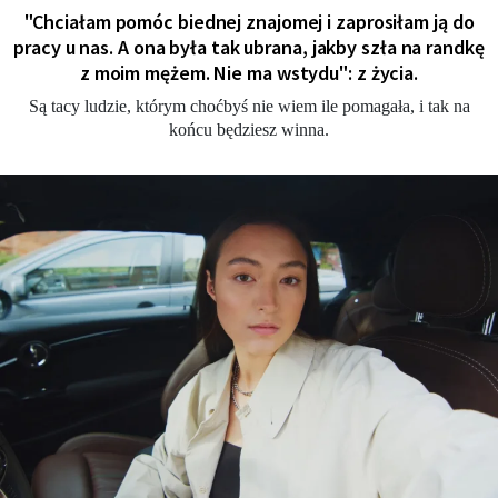
"Chciałam pomóc biednej znajomej i zaprosiłam ją do
pracy u nas. A ona była tak ubrana, jakby szła na randkę
z moim mężem. Nie ma wstydu": z życia.
Są tacy ludzie, którym choćbyś nie wiem ile pomagała, i tak na
końcu będziesz winna.