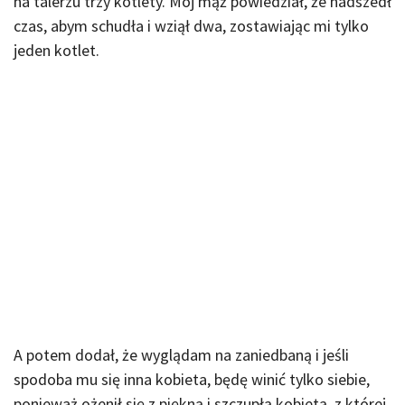
na talerzu trzy kotlety. Mój mąż powiedział, że nadszedł
czas, abym schudła i wziął dwa, zostawiając mi tylko
jeden kotlet.
A potem dodał, że wyglądam na zaniedbaną i jeśli
spodoba mu się inna kobieta, będę winić tylko siebie,
ponieważ ożenił się z piękną i szczupłą kobietą, z której