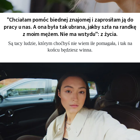
"Chciałam pomóc biednej znajomej i zaprosiłam ją do
pracy u nas. A ona była tak ubrana, jakby szła na randkę
z moim mężem. Nie ma wstydu": z życia.
Są tacy ludzie, którym choćbyś nie wiem ile pomagała, i tak na
końcu będziesz winna.