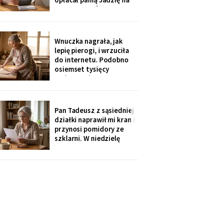
kilka poranków w
tygodniu. Tydzień po
pogrzebie przysłał mi
rozliczenie: „twoja
Wnuczka nagrała, jak
połowa za opiekunkę,
lepię pierogi, i wrzuciła
osiem tysięcy. Mama by
do internetu. Podobno
tak chciała".
osiemset tysięcy
wyświetleń - ludzie z
całej Polski piszą, że
przypominam im ich
babcie. Córka obejrzała
Pan Tadeusz z sąsiedniej
dwa razy i powiedziała
działki naprawił mi kran i
tylko: „Mamo, mogłaś
przynosi pomidory ze
chociaż zdjąć ten stary
szklarni. W niedzielę
fartuch".
dzieci przyjechały oboje,
bez wnuków, na
„poważną rozmowę o
przyszłości". Syn położył
na stole kartkę z
punktami. Pierwszy
przeczytałam do góry
nogami