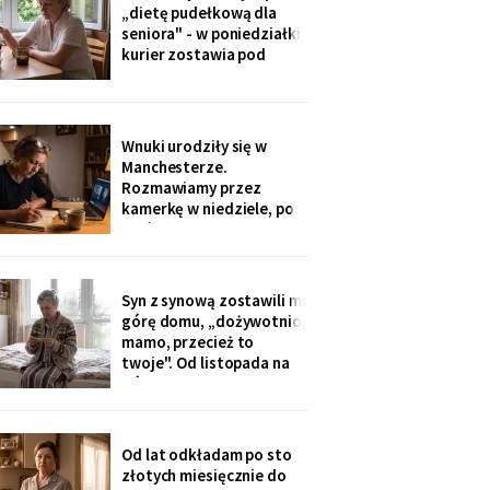
ognisku. Na ostatniej
„dietę pudełkową dla
klatce on - młody, z
seniora" - w poniedziałki
wąsami, obejmuje ją
kurier zostawia pod
ramieniem.
drzwiami zgrzewkę na
cały tydzień. „Teraz nie
musisz gotować i
jesteśmy spokojni,
Wnuki urodziły się w
mamo". Od marca nikt nie
Manchesterze.
przyjechał. Na każdym
Rozmawiamy przez
pudełku naklejka: moje
kamerkę w niedziele, po
imię
pięć minut, bo „im się
nudzi". Ostatnio starszy
zapytał o coś po
angielsku, a syn
Syn z synową zostawili mi
przetłumaczył ze
górę domu, „dożywotnio,
śmiechem: „pyta, kim jest
mamo, przecież to
ta pani". Kupiłam zeszyt i
twoje". Od listopada na
uczę się angielskiego
górze grzeje tylko jeden
kaloryfer, bo „ciepło i tak
idzie do góry - fizyka".
Rano w moim pokoju jest
Od lat odkładam po sto
czternaście stopni.
złotych miesięcznie do
Termometr przyniosła mi