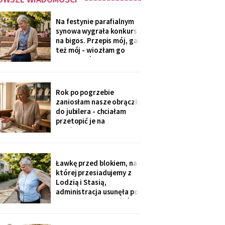
Na festynie parafialnym
synowa wygrała konkurs
na bigos. Przepis mój, gar
też mój - wiozłam go
rano taksówką, żeby się
nie wylał. Przy dyplomie
powiedziała do
mikrofonu: „to stary
Rok po pogrzebie
przepis z mojej rodziny".
zaniosłam nasze obrączki
Klaskałam razem ze
do jubilera - chciałam
wszystkimi.
przetopić je na
pierścionek dla wnuczki.
Pan zważył, obejrzał
przez lupę i powiedział
cicho: „Pani jest złota.
Ławkę przed blokiem, na
Męża - pozłacana, dobra
której przesiadujemy z
imitacja, robota sprzed
Lodzią i Stasią,
lat".
administracja usunęła po
„skargach mieszkańców"
- podobno psujemy
widok. Pod pismem