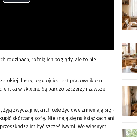
Play
Video
h rodzinach, różnią ich poglądy, ale to nie
szerokiej duszy, jego ojciec jest pracownikiem
dientka w sklepie. Są bardzo szczerzy i zawsze
yją zwyczajnie, a ich cele życiowe zmieniają się -
pić skórzaną sofę. Nie znają się na książkach ani
e przeszkadza im być szczęśliwymi. We własnym