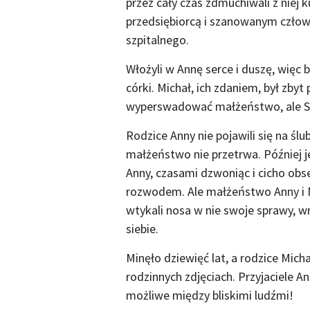
przez cały czas zdmuchiwali z niej 
przedsiębiorcą i szanowanym człow
szpitalnego.
Włożyli w Annę serce i duszę, więc 
córki. Michał, ich zdaniem, był zbyt 
wyperswadować małżeństwo, ale So
Rodzice Anny nie pojawili się na ślu
małżeństwo nie przetrwa. Później je
Anny, czasami dzwoniąc i cicho obse
rozwodem. Ale małżeństwo Anny i Mic
wtykali nosa w nie swoje sprawy, wrę
siebie.
Minęło dziewięć lat, a rodzice Micha
rodzinnych zdjęciach. Przyjaciele A
możliwe między bliskimi ludźmi!