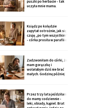
puszki po herbacie - tak
wnuczka - ona
uczyła mnie mama.
Synowa trafiła na nią przy
„porządkach w mojej
kuchni". Teraz przy każdej
wizycie żartuje przy
Ksiądz po kolędzie
wszystkich: „u mamy
zapytał ostrożnie, jak się
bank, a my się męczymy z
czuję „po tym wszystkim"
kredytem". Puszkę
- córka prosiła w parafii o
modlitwę, bo „mama
zdziwaczała na starość i
odcina się od rodziny". To
ja co niedzielę czekam z
Zadzwoniłam do córki, że
obiadem. Ostatni raz
mam gorączkę i
przyszli we wrześniu.
wolałabym dziś nie brać
małych. Godzinę później
stali w drzwiach: „Mamo,
oni już przechorowali, nic
im nie będzie". O piątej
przyszedł SMS: „Podasz
Przez trzy lata jeździłam
im obiad? Wrócimy
do mamy codziennie -
głodni".
leki, obiady, kąpiel. Brat
opłacał panią Jadzię na