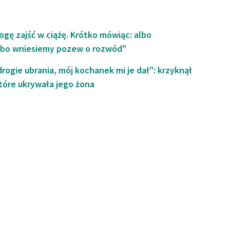
ogę zajść w ciążę. Krótko mówiąc: albo
albo wniesiemy pozew o rozwód"
rogie ubrania, mój kochanek mi je dał": krzyknął
tóre ukrywała jego żona