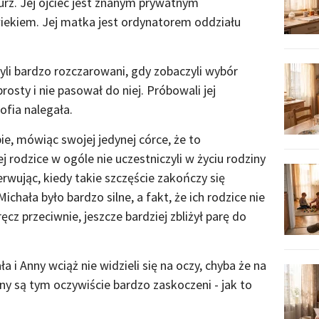
kurz. Jej ojciec jest znanym prywatnym
iekiem. Jej matka jest ordynatorem oddziału
byli bardzo rozczarowani, gdy zobaczyli wybór
prosty i nie pasował do niej. Próbowali jej
fia nalegała.
bie, mówiąc swojej jedynej córce, że to
j rodzice w ogóle nie uczestniczyli w życiu rodziny
rwując, kiedy takie szczęście zakończy się
hała było bardzo silne, a fakt, że ich rodzice nie
cz przeciwnie, jeszcze bardziej zbliżył parę do
ła i Anny wciąż nie widzieli się na oczy, chyba że na
nny są tym oczywiście bardzo zaskoczeni - jak to