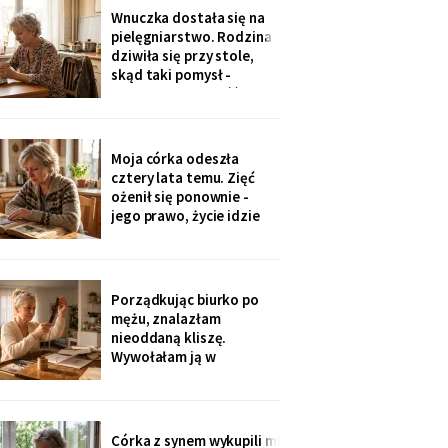
jedenaście podpisów.
Wnuczka dostała się na
Rozpoznałam charakter
pielęgniarstwo. Rodzina
pisma córki - ma tu
dziwiła się przy stole,
kawalerkę pod wynajem.
skąd taki pomysł -
„Mamo, bez przesady
przecież mogła „iść na
coś lepszego".
Odpowiedziała, nie
podnosząc głowy znad
Moja córka odeszła
talerza: „bo widziałam,
cztery lata temu. Zięć
jak babcia trzy lata
ożenił się ponownie -
zajmowała się dziadkiem.
jego prawo, życie idzie
Też chcę tak
dalej. W czwartek
wnuczka szepnęła mi, że
zdjęcia mamy zniknęły ze
ścian, „bo ciocia nie lubi
Porządkując biurko po
na nie patrzeć". Dałam jej
mężu, znalazłam
mały album - schowała go
nieoddaną kliszę.
do tornistra jak
Wywołałam ją w
zakładzie przy rynku. Na
zdjęciach jezioro,
drewniany domek i
roześmiana kobieta przy
Córka z synem wykupili mi