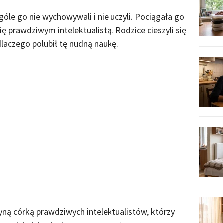
góle go nie wychowywali i nie uczyli. Pociągała go
ię prawdziwym intelektualistą. Rodzice cieszyli się
 dlaczego polubił tę nudną naukę.
dyną córką prawdziwych intelektualistów, którzy