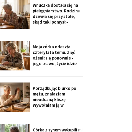
jedenaście podpisów.
Wnuczka dostała się na
Rozpoznałam charakter
pielęgniarstwo. Rodzina
pisma córki - ma tu
dziwiła się przy stole,
kawalerkę pod wynajem.
skąd taki pomysł -
„Mamo, bez przesady
przecież mogła „iść na
coś lepszego".
Odpowiedziała, nie
podnosząc głowy znad
Moja córka odeszła
talerza: „bo widziałam,
cztery lata temu. Zięć
jak babcia trzy lata
ożenił się ponownie -
zajmowała się dziadkiem.
jego prawo, życie idzie
Też chcę tak
dalej. W czwartek
wnuczka szepnęła mi, że
zdjęcia mamy zniknęły ze
ścian, „bo ciocia nie lubi
Porządkując biurko po
na nie patrzeć". Dałam jej
mężu, znalazłam
mały album - schowała go
nieoddaną kliszę.
do tornistra jak
Wywołałam ją w
zakładzie przy rynku. Na
zdjęciach jezioro,
drewniany domek i
roześmiana kobieta przy
Córka z synem wykupili mi