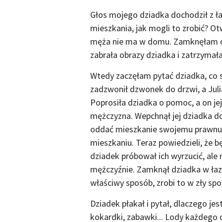
Głos mojego dziadka dochodził z łaz
mieszkania, jak mogli to zrobić? Ot
męża nie ma w domu. Zamknęłam drz
zabrała obrazy dziadka i zatrzymała j
Wtedy zaczęłam pytać dziadka, co s
zadzwonił dzwonek do drzwi, a Julia
Poprosiła dziadka o pomoc, a on jej 
mężczyzna. Wepchnął jej dziadka do
oddać mieszkanie swojemu prawnuk
mieszkaniu. Teraz powiedzieli, że 
dziadek próbował ich wyrzucić, ale
mężczyźnie. Zamknął dziadka w łazie
właściwy sposób, zrobi to w zły spo
Dziadek płakał i pytał, dlaczego je
kokardki, zabawki... Lody każdego dn