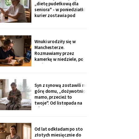
ognisku. Na ostatniej
„dietę pudełkową dla
klatce on - młody, z
seniora" - w poniedziałki
wąsami, obejmuje ją
kurier zostawia pod
ramieniem.
drzwiami zgrzewkę na
cały tydzień. „Teraz nie
musisz gotować i
jesteśmy spokojni,
Wnuki urodziły się w
mamo". Od marca nikt nie
Manchesterze.
przyjechał. Na każdym
Rozmawiamy przez
pudełku naklejka: moje
kamerkę w niedziele, po
imię
pięć minut, bo „im się
nudzi". Ostatnio starszy
zapytał o coś po
angielsku, a syn
Syn z synową zostawili mi
przetłumaczył ze
górę domu, „dożywotnio,
śmiechem: „pyta, kim jest
mamo, przecież to
ta pani". Kupiłam zeszyt i
twoje". Od listopada na
uczę się angielskiego
górze grzeje tylko jeden
kaloryfer, bo „ciepło i tak
idzie do góry - fizyka".
Rano w moim pokoju jest
Od lat odkładam po sto
czternaście stopni.
złotych miesięcznie do
Termometr przyniosła mi