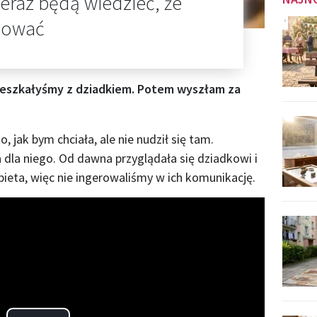
teraz będą wiedzieć, że
anować
 mieszkałyśmy z dziadkiem. Potem wyszłam za
 jak bym chciała, ale nie nudził się tam.
 dla niego. Od dawna przyglądała się dziadkowi i
bieta, więc nie ingerowaliśmy w ich komunikację.