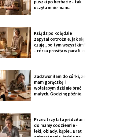
puszki po herbacie - tak
wnuczka - ona
uczyła mnie mama.
Synowa trafiła na nią przy
„porządkach w mojej
kuchni". Teraz przy każdej
wizycie żartuje przy
Ksiądz po kolędzie
wszystkich: „u mamy
zapytał ostrożnie, jak się
bank, a my się męczymy z
czuję „po tym wszystkim"
kredytem". Puszkę
- córka prosiła w parafii o
modlitwę, bo „mama
zdziwaczała na starość i
odcina się od rodziny". To
ja co niedzielę czekam z
Zadzwoniłam do córki, że
obiadem. Ostatni raz
mam gorączkę i
przyszli we wrześniu.
wolałabym dziś nie brać
małych. Godzinę później
stali w drzwiach: „Mamo,
oni już przechorowali, nic
im nie będzie". O piątej
przyszedł SMS: „Podasz
Przez trzy lata jeździłam
im obiad? Wrócimy
do mamy codziennie -
głodni".
leki, obiady, kąpiel. Brat
opłacał panią Jadzię na