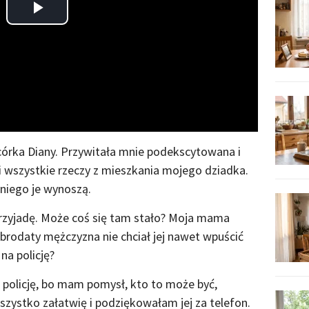
Play
Video
órka Diany. Przywitała mnie podekscytowana i
ili wszystkie rzeczy z mieszkania mojego dziadka.
 niego je wynoszą.
i przyjadę. Może coś się tam stało? Moja mama
 brodaty mężczyzna nie chciał jej nawet wpuścić
na policję?
a policję, bo mam pomysł, kto to może być,
szystko załatwię i podziękowałam jej za telefon.