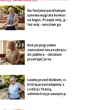
Na festynie parafialnym
synowa wygrała konkurs
na bigos. Przepis mój, gar
też mój - wiozłam go
rano taksówką, żeby się
nie wylał. Przy dyplomie
powiedziała do
mikrofonu: „to stary
Rok po pogrzebie
przepis z mojej rodziny".
zaniosłam nasze obrączki
Klaskałam razem ze
do jubilera - chciałam
wszystkimi.
przetopić je na
pierścionek dla wnuczki.
Pan zważył, obejrzał
przez lupę i powiedział
cicho: „Pani jest złota.
Ławkę przed blokiem, na
Męża - pozłacana, dobra
której przesiadujemy z
imitacja, robota sprzed
Lodzią i Stasią,
lat".
administracja usunęła po
„skargach mieszkańców"
- podobno psujemy
widok. Pod pismem