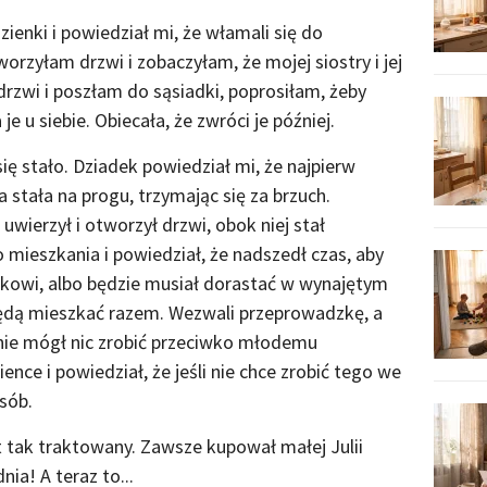
ienki i powiedział mi, że włamali się do
worzyłam drzwi i zobaczyłam, że mojej siostry i jej
wi i poszłam do sąsiadki, poprosiłam, żeby
e u siebie. Obiecała, że zwróci je później.
ię stało. Dziadek powiedział mi, że najpierw
 stała na progu, trzymając się za brzuch.
uwierzył i otworzył drzwi, obok niej stał
 mieszkania i powiedział, że nadszedł czas, aby
owi, albo będzie musiał dorastać w wynajętym
będą mieszkać razem. Wezwali przeprowadzkę, a
 nie mógł nic zrobić przeciwko młodemu
nce i powiedział, że jeśli nie chce zrobić tego we
sób.
st tak traktowany. Zawsze kupował małej Julii
ia! A teraz to...