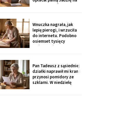
kilka poranków w
tygodniu. Tydzień po
pogrzebie przysłał mi
rozliczenie: „twoja
Wnuczka nagrała, jak
połowa za opiekunkę,
lepię pierogi, i wrzuciła
osiem tysięcy. Mama by
do internetu. Podobno
tak chciała".
osiemset tysięcy
wyświetleń - ludzie z
całej Polski piszą, że
przypominam im ich
babcie. Córka obejrzała
Pan Tadeusz z sąsiedniej
dwa razy i powiedziała
działki naprawił mi kran i
tylko: „Mamo, mogłaś
przynosi pomidory ze
chociaż zdjąć ten stary
szklarni. W niedzielę
fartuch".
dzieci przyjechały oboje,
bez wnuków, na
„poważną rozmowę o
przyszłości". Syn położył
na stole kartkę z
punktami. Pierwszy
przeczytałam do góry
nogami