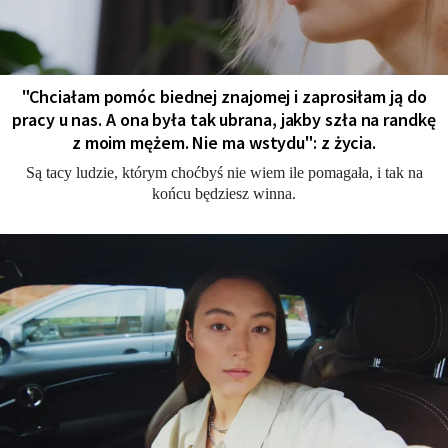
"Chciałam pomóc biednej znajomej i zaprosiłam ją do
pracy u nas. A ona była tak ubrana, jakby szła na randkę
z moim mężem. Nie ma wstydu": z życia.
Są tacy ludzie, którym choćbyś nie wiem ile pomagała, i tak na
końcu będziesz winna.