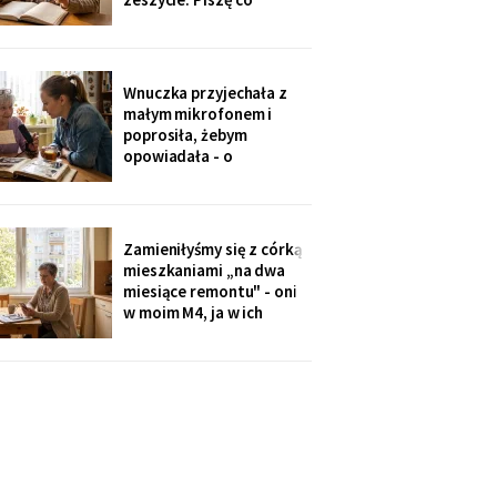
niedzielę po mszy.
Wczoraj napisałam mu, że
oddałam jego wędki
sąsiadowi, który zawsze
Wnuczka przyjechała z
mi pomaga - a nie synowi,
małym mikrofonem i
który nie przyjechał ani
poprosiła, żebym
do szpitala, ani na
opowiadała - o
rocznicę
pierwszym mieszkaniu, o
dziadku, o przepisie na
żurek. Nagrywałyśmy trzy
niedziele. Powiedziała,
Zamieniłyśmy się z córką
że chce, żeby jej dzieci
mieszkaniami „na dwa
kiedyś usłyszały mój głos.
miesiące remontu" - oni
w moim M4, ja w ich
kawalerce. Minęły dwa
lata. W mojej kuchni stoi
ich nowa wyspa,
widziałam na zdjęciach u
wnuczki. Córka mówi:
„Mamo, przecież stąd
masz bliżej do
przychodni".