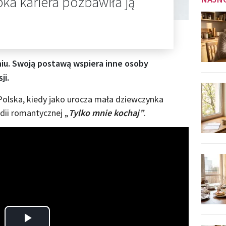
bka kariera pozbawiła ją
iu. Swoją postawą wspiera inne osoby
ji.
olska, kiedy jako urocza mała dziewczynka
dii romantycznej „
Tylko mnie kochaj”
.