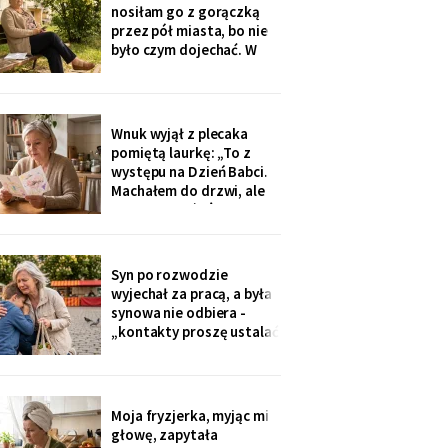
na okulary progresywne -
nosiłam go z gorączką
i usłyszałam, że „trzeba
przez pół miasta, bo nie
było sobie
było czym dojechać. W
zeszły wtorek
poprosiłam, żeby
podwiózł mnie na
prześwietlenie biodra.
Wnuk wyjął z plecaka
„Mamo, od tego jest
pomiętą laurkę: „To z
teraz taksówka dla
występu na Dzień Babci.
seniorów, zamów sobie".
Machałem do drzwi, ale
Zamówiłam - kierowca
nie przyszłaś". Żadnego
poczekał
zaproszenia nie
dostałam - przedszkole
przekazuje je przez
Syn po rozwodzie
rodziców. Córka
wyjechał za pracą, a była
wzruszyła ramionami:
synowa nie odbiera -
„No zapomniałam, mamo,
„kontakty proszę ustalać
tyle się teraz
przez adwokata".
Wnuków nie widziałam od
Wielkanocy. W czwartek
na rynku młodszy mnie
Moja fryzjerka, myjąc mi
zobaczył, wyrwał jej się z
głowę, zapytała
ręki i przybiegł. Zdążyłam