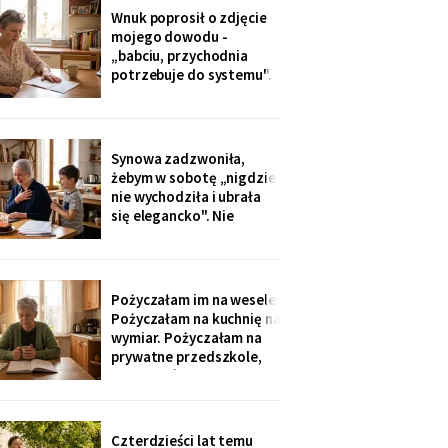
dostałam jej różaniec, po
Wnuk poprosił o zdjęcie
pogrzebie, z szuflady.
mojego dowodu -
Siostra wyjaśniła: „Ty i
„babciu, przychodnia
tak zawsze byłaś
potrzebuje do systemu".
ustawiona."
W czerwcu przyszło
wezwanie: chwilówka
przez internet, cztery
tysiące, na moje dane.
Synowa zadzwoniła,
Wnuk płakał, że odda.
żebym w sobotę „nigdzie
Córka na to: „tylko
nie wychodziła i ubrała
nigdzie nie zgłaszaj,
się elegancko". Nie
chcesz mu zniszczyć
spałam całą noc - tak
samo zaczęło się u Krysi,
zanim zawieźli ją do
domu opieki. Przyjechali
Pożyczałam im na wesele.
z tortem i laptopem:
Pożyczałam na kuchnię na
bilety do Rzymu na moje
wymiar. Pożyczałam na
siedemdziesiąte
prywatne przedszkole,
urodziny
„bo Kubuś jest wrażliwy".
W zeszłym tygodniu
pierwszy raz w życiu to ja
poprosiłam o pożyczkę -
Czterdzieści lat temu