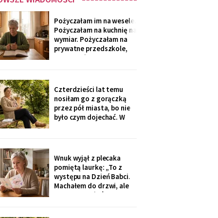
Pożyczałam im na wesele.
Pożyczałam na kuchnię na
wymiar. Pożyczałam na
prywatne przedszkole,
„bo Kubuś jest wrażliwy".
W zeszłym tygodniu
pierwszy raz w życiu to ja
poprosiłam o pożyczkę -
Czterdzieści lat temu
na okulary progresywne -
nosiłam go z gorączką
i usłyszałam, że „trzeba
przez pół miasta, bo nie
było sobie
było czym dojechać. W
zeszły wtorek
poprosiłam, żeby
podwiózł mnie na
prześwietlenie biodra.
Wnuk wyjął z plecaka
„Mamo, od tego jest
pomiętą laurkę: „To z
teraz taksówka dla
występu na Dzień Babci.
seniorów, zamów sobie".
Machałem do drzwi, ale
Zamówiłam - kierowca
nie przyszłaś". Żadnego
poczekał
zaproszenia nie
dostałam - przedszkole