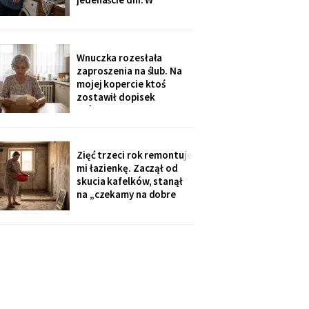
świąteczną kolację w
niedzielę rano wyjechali,
kuchni
a na pralce czekała
karteczka: „Mamusiu,
wrzuciłam nasze rzeczy,
Wnuczka rozesłała
odbierzemy wyprane w
zaproszenia na ślub. Na
środę. Buziaki".
mojej kopercie ktoś
zostawił dopisek
ołówkiem, chyba nie dla
mnie - poznałam pismo
córki: „babcię posadzić
przy cioci Loli, daleko od
Zięć trzeci rok remontuje
mikrofonu, bo lubi
mi łazienkę. Zaczął od
gadać".
skucia kafelków, stanął
na „czekamy na dobre
ceny płytek". Myję się w
misce przy zlewie, a on na
imieninach opowiada
wszystkim, jak dba o
teściową. W piątek kupił
sobie quada.