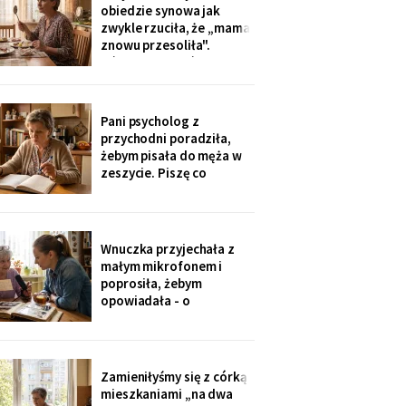
tak nie słyszy. Słyszę
obiedzie synowa jak
więcej, niż myślą. W
zwykle rzuciła, że „mama
niedzielę usłyszałam, co
znowu przesoliła".
planują z moim
Ośmioletni Staś odłożył
widelec: „U babci mi
smakuje. I babcia nigdy
nie mówi, że mama coś
Pani psycholog z
zrobiła źle". Zrobiło się
przychodni poradziła,
bardzo cicho.
żebym pisała do męża w
zeszycie. Piszę co
niedzielę po mszy.
Wczoraj napisałam mu, że
oddałam jego wędki
sąsiadowi, który zawsze
Wnuczka przyjechała z
mi pomaga - a nie synowi,
małym mikrofonem i
który nie przyjechał ani
poprosiła, żebym
do szpitala, ani na
opowiadała - o
rocznicę
pierwszym mieszkaniu, o
dziadku, o przepisie na
żurek. Nagrywałyśmy trzy
niedziele. Powiedziała,
Zamieniłyśmy się z córką
że chce, żeby jej dzieci
mieszkaniami „na dwa
kiedyś usłyszały mój głos.