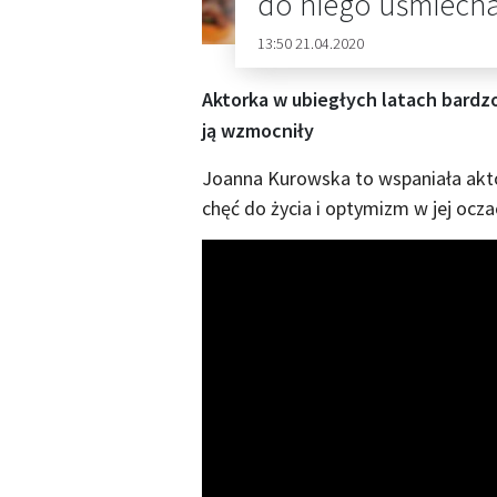
do niego uśmiech
13:50 21.04.2020
Aktorka w ubiegłych latach bardzo
ją wzmocniły
Joanna Kurowska to wspaniała akto
chęć do życia i optymizm w jej ocza