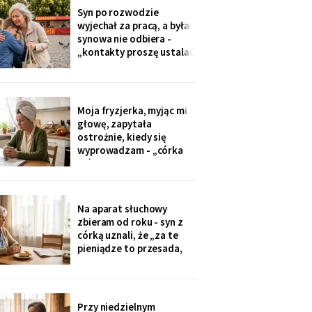
przekazuje je przez
Syn po rozwodzie
rodziców. Córka
wyjechał za pracą, a była
wzruszyła ramionami:
synowa nie odbiera -
„No zapomniałam, mamo,
„kontakty proszę ustalać
tyle się teraz
przez adwokata".
Wnuków nie widziałam od
Wielkanocy. W czwartek
na rynku młodszy mnie
Moja fryzjerka, myjąc mi
zobaczył, wyrwał jej się z
głowę, zapytała
ręki i przybiegł. Zdążyłam
ostrożnie, kiedy się
tylko przytulić.
wyprowadzam - „córka
mówiła u nas w salonie,
że mieszkanie pójdzie na
sprzedaż, szuka już pani
czegoś mniejszego".
Na aparat słuchowy
Niczego nie szukam. Nic
zbieram od roku - syn z
nie sprzedaję.
córką uznali, że „za te
pieniądze to przesada,
mama przecież daje
radę". Przy stole
rozmawiają przy mnie
swobodnie, bo mama i
Przy niedzielnym