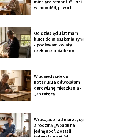
miesiące remontu" - oni
w moim M4, ja w ich
kawalerce. Minęły dwa
lata. W mojej kuchni stoi
ich nowa wyspa,
widziałam na zdjęciach u
Od dziesięciu lat mam
wnuczki. Córka mówi:
klucz do mieszkania syna
„Mamo, przecież stąd
- podlewam kwiaty,
masz bliżej do
czekam z obiadem na
przychodni".
dzieci. W piątek synowa
poprosiła o zwrot:
wymieniają zamek na taki
na karty. Karty dostali
W poniedziałek u
wszyscy, nawet mama
notariusza odwołałam
synowej. Ja mam dzwonić
darowiznę mieszkania -
domofonem.
„za rażącą
niewdzięczność", tak to
się nazywa w kodeksie.
Syn dowie się z
poleconego. Pani
Wracając znad morza, syn
notariusz spytała, czy na
z rodziną „wpadli na
pewno. Jestem pewna od
jedną noc". Zostali
Wigilii, odkąd jem
jedenaście dni. W