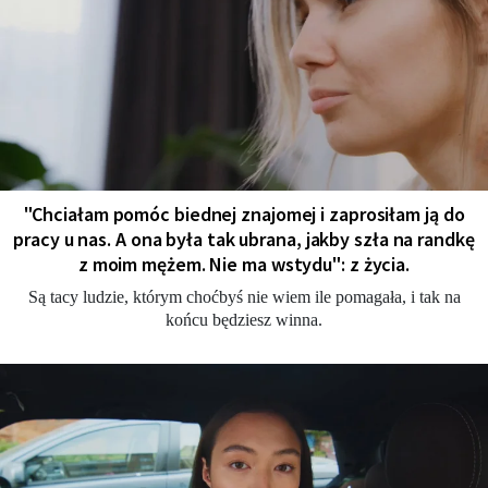
"Chciałam pomóc biednej znajomej i zaprosiłam ją do
pracy u nas. A ona była tak ubrana, jakby szła na randkę
z moim mężem. Nie ma wstydu": z życia.
Są tacy ludzie, którym choćbyś nie wiem ile pomagała, i tak na
końcu będziesz winna.