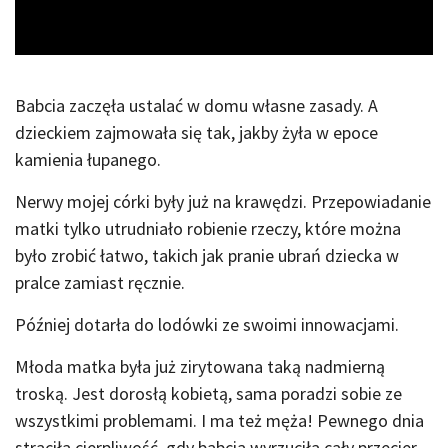
Video
Babcia zaczęła ustalać w domu własne zasady. A
dzieckiem zajmowała się tak, jakby żyła w epoce
kamienia łupanego.
Nerwy mojej córki były już na krawędzi. Przepowiadanie
matki tylko utrudniało robienie rzeczy, które można
było zrobić łatwo, takich jak pranie ubrań dziecka w
pralce zamiast ręcznie.
Później dotarła do lodówki ze swoimi innowacjami.
Młoda matka była już zirytowana taką nadmierną
troską. Jest dorosłą kobietą, sama poradzi sobie ze
wszystkimi problemami. I ma też męża! Pewnego dnia
straciła cierpliwość, gdy babcia wyrzuciła cały przecier