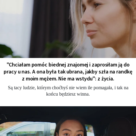
"Chciałam pomóc biednej znajomej i zaprosiłam ją do
pracy u nas. A ona była tak ubrana, jakby szła na randkę
z moim mężem. Nie ma wstydu": z życia.
Są tacy ludzie, którym choćbyś nie wiem ile pomagała, i tak na
końcu będziesz winna.