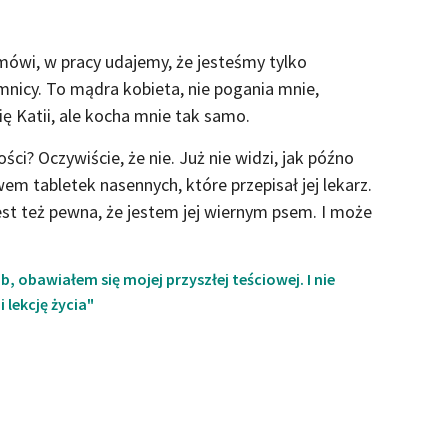
 mówi, w pracy udajemy, że jesteśmy tylko
nicy. To mądra kobieta, nie pogania mnie,
ę Katii, ale kocha mnie tak samo.
ci? Oczywiście, że nie. Już nie widzi, jak późno
m tabletek nasennych, które przepisał jej lekarz.
est też pewna, że jestem jej wiernym psem. I może
b, obawiałem się mojej przyszłej teściowej. I nie
 lekcję życia"