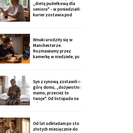
ognisku. Na ostatniej
„dietę pudełkową dla
klatce on - młody, z
seniora" - w poniedziałki
wąsami, obejmuje ją
kurier zostawia pod
ramieniem.
drzwiami zgrzewkę na
cały tydzień. „Teraz nie
musisz gotować i
jesteśmy spokojni,
Wnuki urodziły się w
mamo". Od marca nikt nie
Manchesterze.
przyjechał. Na każdym
Rozmawiamy przez
pudełku naklejka: moje
kamerkę w niedziele, po
imię
pięć minut, bo „im się
nudzi". Ostatnio starszy
zapytał o coś po
angielsku, a syn
Syn z synową zostawili mi
przetłumaczył ze
górę domu, „dożywotnio,
śmiechem: „pyta, kim jest
mamo, przecież to
ta pani". Kupiłam zeszyt i
twoje". Od listopada na
uczę się angielskiego
górze grzeje tylko jeden
kaloryfer, bo „ciepło i tak
idzie do góry - fizyka".
Rano w moim pokoju jest
Od lat odkładam po sto
czternaście stopni.
złotych miesięcznie do
Termometr przyniosła mi