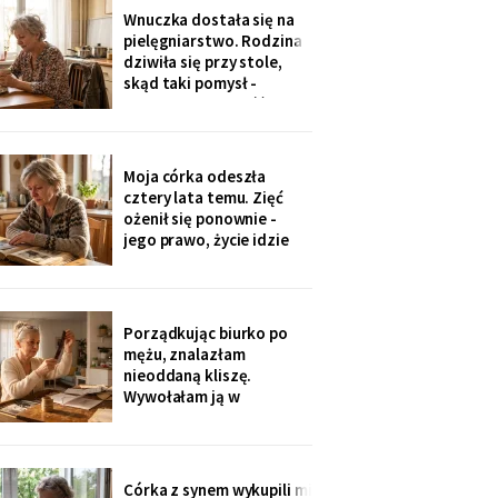
jedenaście podpisów.
Wnuczka dostała się na
Rozpoznałam charakter
pielęgniarstwo. Rodzina
pisma córki - ma tu
dziwiła się przy stole,
kawalerkę pod wynajem.
skąd taki pomysł -
„Mamo, bez przesady
przecież mogła „iść na
coś lepszego".
Odpowiedziała, nie
podnosząc głowy znad
Moja córka odeszła
talerza: „bo widziałam,
cztery lata temu. Zięć
jak babcia trzy lata
ożenił się ponownie -
zajmowała się dziadkiem.
jego prawo, życie idzie
Też chcę tak
dalej. W czwartek
wnuczka szepnęła mi, że
zdjęcia mamy zniknęły ze
ścian, „bo ciocia nie lubi
Porządkując biurko po
na nie patrzeć". Dałam jej
mężu, znalazłam
mały album - schowała go
nieoddaną kliszę.
do tornistra jak
Wywołałam ją w
zakładzie przy rynku. Na
zdjęciach jezioro,
drewniany domek i
roześmiana kobieta przy
Córka z synem wykupili mi