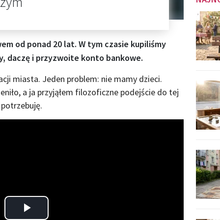
czym"
em od ponad 20 lat. W tym czasie kupiliśmy
 daczę i przyzwoite konto bankowe.
cji miasta. Jeden problem: nie mamy dzieci.
niło, a ja przyjąłem filozoficzne podejście do tej
e potrzebuję.
Play