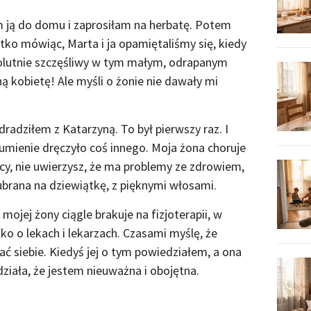
ją do domu i zaprosiłam na herbatę. Potem
tko mówiąc, Marta i ja opamiętaliśmy się, kiedy
solutnie szczęśliwy w tym małym, odrapanym
 kobietę! Ale myśli o żonie nie dawały mi
zdradziłem z Katarzyną. To był pierwszy raz. I
umienie dręczyło coś innego. Moja żona choruje
licy, nie uwierzysz, że ma problemy ze zdrowiem,
brana na dziewiątkę, z pięknymi włosami.
 mojej żony ciągle brakuje na fizjoterapii, w
o o lekach i lekarzach. Czasami myślę, że
 siebie. Kiedyś jej o tym powiedziałem, a ona
działa, że jestem nieuważna i obojętna.