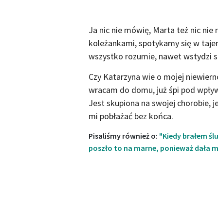
Ja nic nie mówię, Marta też nic nie
koleżankami, spotykamy się w tajem
wszystko rozumie, nawet wstydzi si
Czy Katarzyna wie o mojej niewiernoś
wracam do domu, już śpi pod wpływe
Jest skupiona na swojej chorobie, j
mi pobłażać bez końca.
Pisaliśmy również o:
"Kiedy brałem ślu
poszło to na marne, ponieważ dała mi