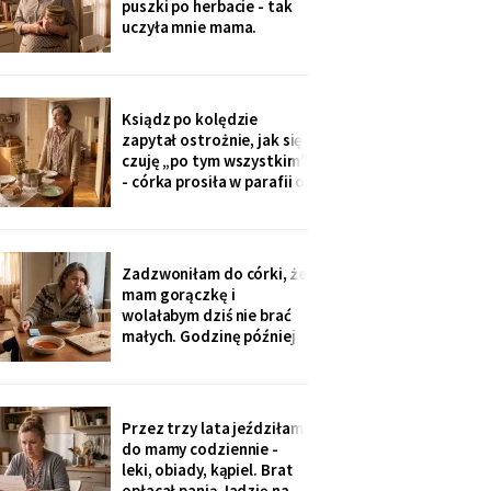
puszki po herbacie - tak
wnuczka - ona
uczyła mnie mama.
Synowa trafiła na nią przy
„porządkach w mojej
kuchni". Teraz przy każdej
wizycie żartuje przy
Ksiądz po kolędzie
wszystkich: „u mamy
zapytał ostrożnie, jak się
bank, a my się męczymy z
czuję „po tym wszystkim"
kredytem". Puszkę
- córka prosiła w parafii o
modlitwę, bo „mama
zdziwaczała na starość i
odcina się od rodziny". To
ja co niedzielę czekam z
Zadzwoniłam do córki, że
obiadem. Ostatni raz
mam gorączkę i
przyszli we wrześniu.
wolałabym dziś nie brać
małych. Godzinę później
stali w drzwiach: „Mamo,
oni już przechorowali, nic
im nie będzie". O piątej
przyszedł SMS: „Podasz
Przez trzy lata jeździłam
im obiad? Wrócimy
do mamy codziennie -
głodni".
leki, obiady, kąpiel. Brat
opłacał panią Jadzię na