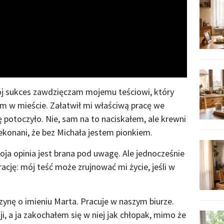
Video
ój sukces zawdzięczam mojemu teściowi, który
 w mieście. Załatwił mi właściwą pracę we
 potoczyło. Nie, sam na to naciskałem, ale krewni
ekonani, że bez Michała jestem pionkiem.
ja opinia jest brana pod uwagę. Ale jednocześnie
cję: mój teść może zrujnować mi życie, jeśli w
nę o imieniu Marta. Pracuje w naszym biurze.
i, a ja zakochałem się w niej jak chłopak, mimo że