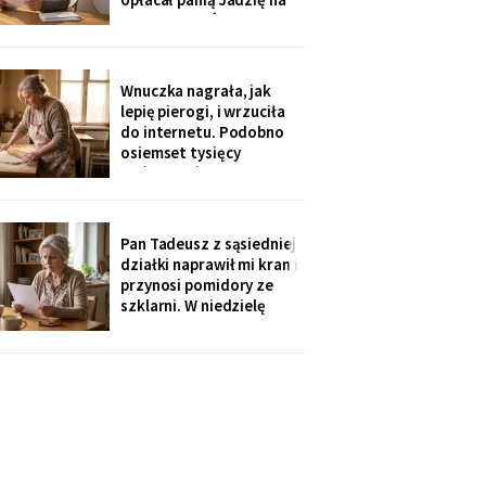
kilka poranków w
tygodniu. Tydzień po
pogrzebie przysłał mi
rozliczenie: „twoja
Wnuczka nagrała, jak
połowa za opiekunkę,
lepię pierogi, i wrzuciła
osiem tysięcy. Mama by
do internetu. Podobno
tak chciała".
osiemset tysięcy
wyświetleń - ludzie z
całej Polski piszą, że
przypominam im ich
babcie. Córka obejrzała
Pan Tadeusz z sąsiedniej
dwa razy i powiedziała
działki naprawił mi kran i
tylko: „Mamo, mogłaś
przynosi pomidory ze
chociaż zdjąć ten stary
szklarni. W niedzielę
fartuch".
dzieci przyjechały oboje,
bez wnuków, na
„poważną rozmowę o
przyszłości". Syn położył
na stole kartkę z
punktami. Pierwszy
przeczytałam do góry
nogami