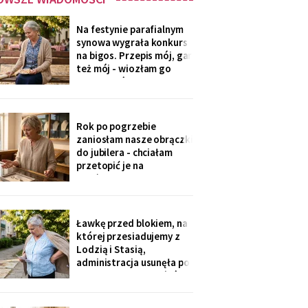
Na festynie parafialnym
synowa wygrała konkurs
na bigos. Przepis mój, gar
też mój - wiozłam go
rano taksówką, żeby się
nie wylał. Przy dyplomie
powiedziała do
mikrofonu: „to stary
Rok po pogrzebie
przepis z mojej rodziny".
zaniosłam nasze obrączki
Klaskałam razem ze
do jubilera - chciałam
wszystkimi.
przetopić je na
pierścionek dla wnuczki.
Pan zważył, obejrzał
przez lupę i powiedział
cicho: „Pani jest złota.
Ławkę przed blokiem, na
Męża - pozłacana, dobra
której przesiadujemy z
imitacja, robota sprzed
Lodzią i Stasią,
lat".
administracja usunęła po
„skargach mieszkańców"
- podobno psujemy
widok. Pod pismem