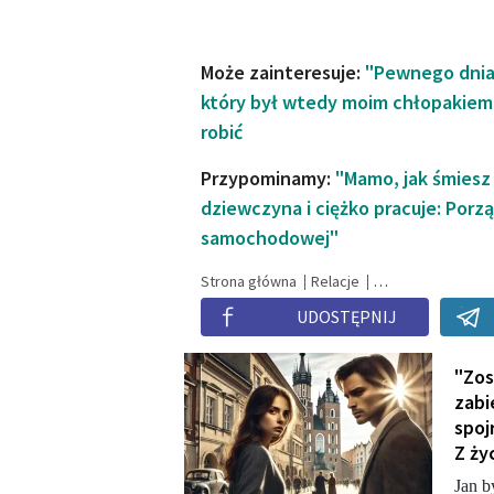
Może zainteresuje:
"Pewnego dnia
który był wtedy moim chłopakiem
robić
Przypominamy:
"Mamo, jak śmiesz
dziewczyna i ciężko pracuje: Porz
samochodowej"
Strona główna
Relacje
UDOSTĘPNIJ
"Zos
zabi
spoj
Z ży
Jan b