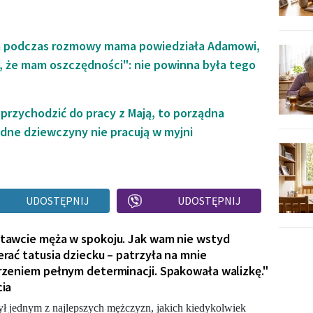
 podczas rozmowy mama powiedziała Adamowi,
, że mam oszczędności": nie powinna była tego
 przychodzić do pracy z Mają, to porządna
ądne dziewczyny nie pracują w myjni
UDOSTĘPNIJ
UDOSTĘPNIJ
tawcie męża w spokoju. Jak wam nie wstyd
erać tatusia dziecku – patrzyła na mnie
rzeniem pełnym determinacji. Spakowała walizkę."
cia
ył jednym z najlepszych mężczyzn, jakich kiedykolwiek