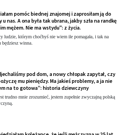
iałam pomóc biednej znajomej i zaprosiłam ją do
y u nas. A ona była tak ubrana, jakby szła na randkę
im mężem. Nie ma wstydu": z życia.
cy ludzie, którym choćbyś nie wiem ile pomagała, i tak na
 będziesz winna.
jechaliśmy pod dom, a nowy chłopak zapytał, czy
pożyczę mu pieniędzy. Ma jakieś problemy, a ja nie
em na to gotowa”: historia dziewczyny
est trudno mnie zrozumieć, jestem zupełnie zwyczajną polską
czyną.
iedziałam koleżance, że jeśli mężczyzna w 25 lat