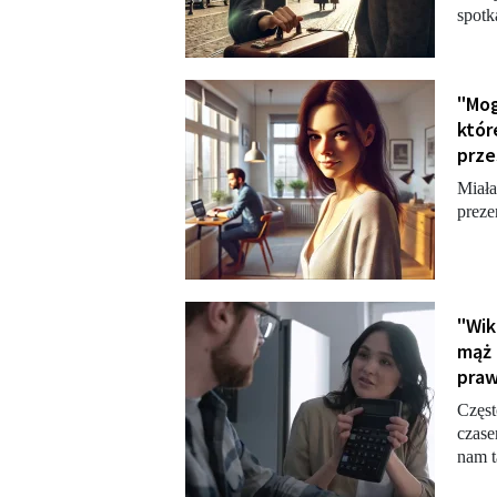
spotk
"Мog
któr
prze
Miała
preze
"Wik
mąż 
praw
Częst
czase
nam t