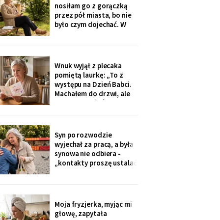
na okulary progresywne -
nosiłam go z gorączką
i usłyszałam, że „trzeba
przez pół miasta, bo nie
było sobie
było czym dojechać. W
zeszły wtorek
poprosiłam, żeby
podwiózł mnie na
prześwietlenie biodra.
Wnuk wyjął z plecaka
„Mamo, od tego jest
pomiętą laurkę: „To z
teraz taksówka dla
występu na Dzień Babci.
seniorów, zamów sobie".
Machałem do drzwi, ale
Zamówiłam - kierowca
nie przyszłaś". Żadnego
poczekał
zaproszenia nie
dostałam - przedszkole
przekazuje je przez
Syn po rozwodzie
rodziców. Córka
wyjechał za pracą, a była
wzruszyła ramionami:
synowa nie odbiera -
„No zapomniałam, mamo,
„kontakty proszę ustalać
tyle się teraz
przez adwokata".
Wnuków nie widziałam od
Wielkanocy. W czwartek
na rynku młodszy mnie
Moja fryzjerka, myjąc mi
zobaczył, wyrwał jej się z
głowę, zapytała
ręki i przybiegł. Zdążyłam