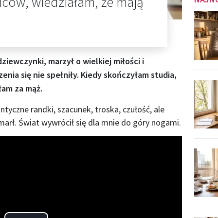
ców, wiedziałam, że mają
iewczynki, marzył o wielkiej miłości i
zenia się nie spełniły. Kiedy skończyłam studia,
łam za mąż.
tyczne randki, szacunek, troska, czułość, ale
marł. Świat wywrócił się dla mnie do góry nogami.