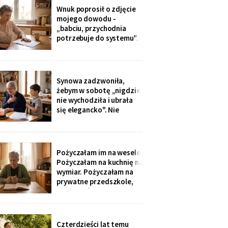
dostałam jej różaniec, po
Wnuk poprosił o zdjęcie
pogrzebie, z szuflady.
mojego dowodu -
Siostra wyjaśniła: „Ty i
„babciu, przychodnia
tak zawsze byłaś
potrzebuje do systemu".
ustawiona."
W czerwcu przyszło
wezwanie: chwilówka
przez internet, cztery
tysiące, na moje dane.
Synowa zadzwoniła,
Wnuk płakał, że odda.
żebym w sobotę „nigdzie
Córka na to: „tylko
nie wychodziła i ubrała
nigdzie nie zgłaszaj,
się elegancko". Nie
chcesz mu zniszczyć
spałam całą noc - tak
samo zaczęło się u Krysi,
zanim zawieźli ją do
domu opieki. Przyjechali
Pożyczałam im na wesele.
z tortem i laptopem:
Pożyczałam na kuchnię na
bilety do Rzymu na moje
wymiar. Pożyczałam na
siedemdziesiąte
prywatne przedszkole,
urodziny
„bo Kubuś jest wrażliwy".
W zeszłym tygodniu
pierwszy raz w życiu to ja
poprosiłam o pożyczkę -
Czterdzieści lat temu