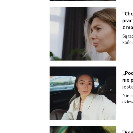
"Chc
prac
z mo
Są ta
końcu
„Pod
nie 
jest
Nie j
dziew
"Pow