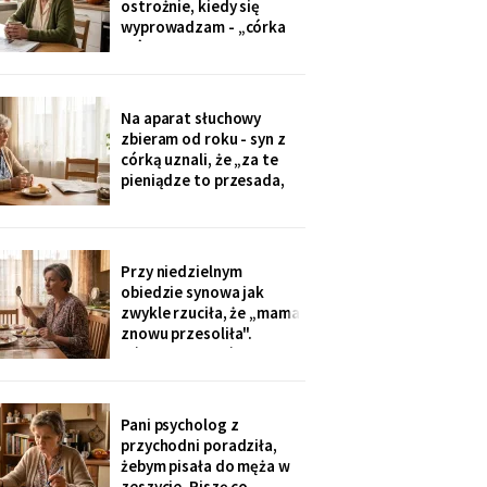
ostrożnie, kiedy się
tylko przytulić.
wyprowadzam - „córka
mówiła u nas w salonie,
że mieszkanie pójdzie na
sprzedaż, szuka już pani
czegoś mniejszego".
Na aparat słuchowy
Niczego nie szukam. Nic
zbieram od roku - syn z
nie sprzedaję.
córką uznali, że „za te
pieniądze to przesada,
mama przecież daje
radę". Przy stole
rozmawiają przy mnie
swobodnie, bo mama i
Przy niedzielnym
tak nie słyszy. Słyszę
obiedzie synowa jak
więcej, niż myślą. W
zwykle rzuciła, że „mama
niedzielę usłyszałam, co
znowu przesoliła".
planują z moim
Ośmioletni Staś odłożył
widelec: „U babci mi
smakuje. I babcia nigdy
nie mówi, że mama coś
Pani psycholog z
zrobiła źle". Zrobiło się
przychodni poradziła,
bardzo cicho.
żebym pisała do męża w
zeszycie. Piszę co