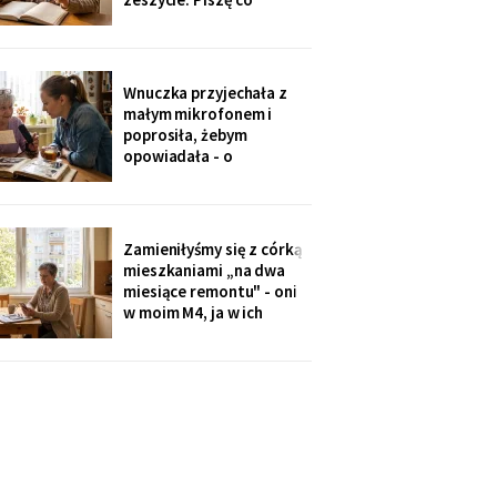
niedzielę po mszy.
Wczoraj napisałam mu, że
oddałam jego wędki
sąsiadowi, który zawsze
Wnuczka przyjechała z
mi pomaga - a nie synowi,
małym mikrofonem i
który nie przyjechał ani
poprosiła, żebym
do szpitala, ani na
opowiadała - o
rocznicę
pierwszym mieszkaniu, o
dziadku, o przepisie na
żurek. Nagrywałyśmy trzy
niedziele. Powiedziała,
Zamieniłyśmy się z córką
że chce, żeby jej dzieci
mieszkaniami „na dwa
kiedyś usłyszały mój głos.
miesiące remontu" - oni
w moim M4, ja w ich
kawalerce. Minęły dwa
lata. W mojej kuchni stoi
ich nowa wyspa,
widziałam na zdjęciach u
wnuczki. Córka mówi:
„Mamo, przecież stąd
masz bliżej do
przychodni".