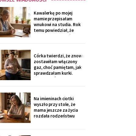
Kawalerkę po mojej
mamie przepisałam
wnukowi na studia. Rok
temu powiedział, że
musiał ją sprzedać, „bo
nie dawał rady z
opłatami". W środę
spotkałam dawną
Córka twierdzi, że znowu
sąsiadkę stamtąd: „Co
zostawiłam włączony
weekend inni ludzie z
gaz, choć pamiętam, jak
walizkami, klucze w
sprawdzałam kurki.
skrzynce na szyfr.
Klucze, które „zgubiłam",
Obrotny ten
znalazła w mojej
lodówce. Wczoraj
sąsiadka wspomniała, że
Na imieninach ciotki
córka była u mnie we
wyszło przy stole, że
wtorek - kiedy ja
mama jeszcze za życia
siedziałam w przychodni.
rozdała rodzeństwu
Nigdy nie dawałam
pamiątki - medalik,
zegarek po ojcu, kopertę
dla najmłodszego. Ja