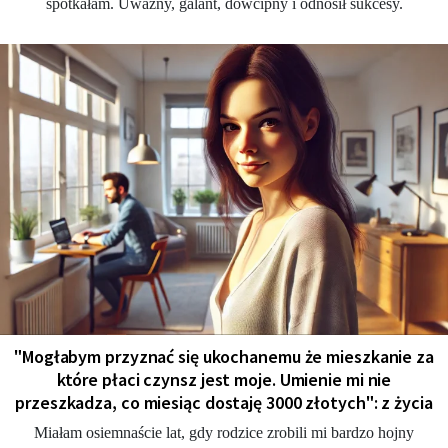
spotkałam. Uważny, galant, dowcipny i odnosił sukcesy.
"Мogłabym przyznać się ukochanemu że mieszkanie za
które płaci czynsz jest moje. Umienie mi nie
przeszkadza, co miesiąc dostaję 3000 złotych": z życia
Miałam osiemnaście lat, gdy rodzice zrobili mi bardzo hojny