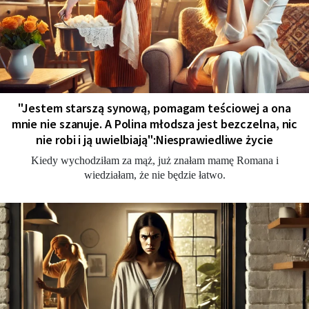
"Jestem starszą synową, pomagam teściowej a ona
mnie nie szanuje. A Polina młodsza jest bezczelna, nic
nie robi i ją uwielbiają":Niesprawiedliwe życie
Kiedy wychodziłam za mąż, już znałam mamę Romana i
wiedziałam, że nie będzie łatwo.