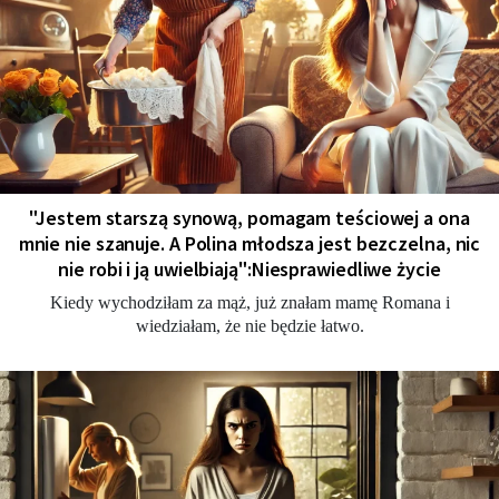
"Jestem starszą synową, pomagam teściowej a ona
mnie nie szanuje. A Polina młodsza jest bezczelna, nic
nie robi i ją uwielbiają":Niesprawiedliwe życie
Kiedy wychodziłam za mąż, już znałam mamę Romana i
wiedziałam, że nie będzie łatwo.