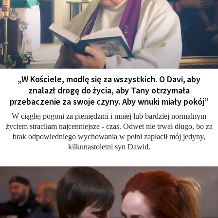
„W Kościele, modlę się za wszystkich. O Davi, aby
znalazł drogę do życia, aby Tany otrzymała
przebaczenie za swoje czyny. Aby wnuki miały pokój”
W ciągłej pogoni za pieniędzmi i mniej lub bardziej normalnym
życiem straciłam najcenniejsze - czas. Odwet nie trwał długo, bo za
brak odpowiedniego wychowania w pełni zapłacił mój jedyny,
kilkunastoletni syn Dawid.