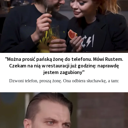
"Można prosić pańską żonę do telefonu. Mówi Rustem.
Czekam na nią w restauracji już godzinę: naprawdę
jestem zagubiony"
Dzwoni telefon, proszą żonę. Ona odbiera słuchawkę, a tam: