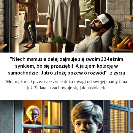
"Niech mamusia dalej zajmuje się swoim 32-letnim
synkiem, bo się przeziębił. A ja zjem kolację w
samochodzie. Jutro złożę pozew o rozwód": z życia
Mój mąż miał przez całe życie dużo uwagi od swojej mamy i ma
już 32 lata, a zachowuje się jak nastolatek.