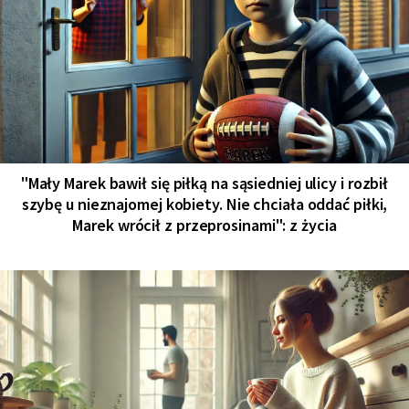
"Mały Marek bawił się piłką na sąsiedniej ulicy i rozbił
szybę u nieznajomej kobiety. Nie chciała oddać piłki,
Marek wrócił z przeprosinami": z życia