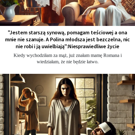
"Jestem starszą synową, pomagam teściowej a ona
mnie nie szanuje. A Polina młodsza jest bezczelna, nic
nie robi i ją uwielbiają":Niesprawiedliwe życie
Kiedy wychodziłam za mąż, już znałam mamę Romana i
wiedziałam, że nie będzie łatwo.