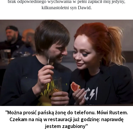
brak odpowiedniego wychowania w pełni zapłacił mój jedyny,
kilkunastoletni syn Dawid.
"Można prosić pańską żonę do telefonu. Mówi Rustem.
Czekam na nią w restauracji już godzinę: naprawdę
jestem zagubiony"