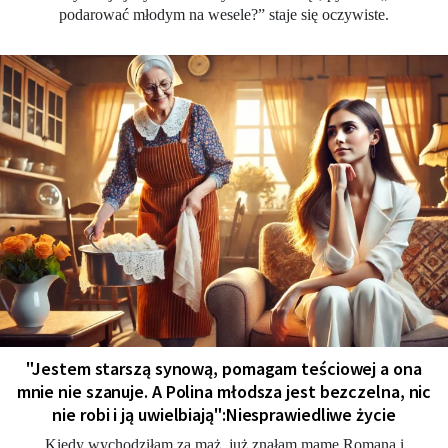
podarować młodym na wesele?” staje się oczywiste.
"Jestem starszą synową, pomagam teściowej a ona
mnie nie szanuje. A Polina młodsza jest bezczelna, nic
nie robi i ją uwielbiają":Niesprawiedliwe życie
Kiedy wychodziłam za mąż, już znałam mamę Romana i