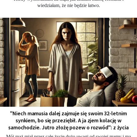
wiedziałam, że nie będzie łatwo.
"Niech mamusia dalej zajmuje się swoim 32-letnim
synkiem, bo się przeziębił. A ja zjem kolację w
samochodzie. Jutro złożę pozew o rozwód": z życia
Mój mąż miał przez całe życie dużo uwagi od swojej mamy i ma