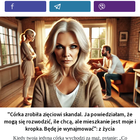
"Córka zrobiła zięciowi skandal. Ja powiedziałam, że
mogą się rozwodzić, ile chcą, ale mieszkanie jest moje i
kropka. Będę je wynajmować": z życia
Kiedy twoja jedyna córka wychodzi za mąż, pytanie: „Co