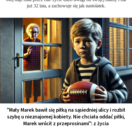
już 32 lata, a zachowuje się jak nastolatek.
"Mały Marek bawił się piłką na sąsiedniej ulicy i rozbił
szybę u nieznajomej kobiety. Nie chciała oddać piłki,
Marek wrócił z przeprosinami": z życia