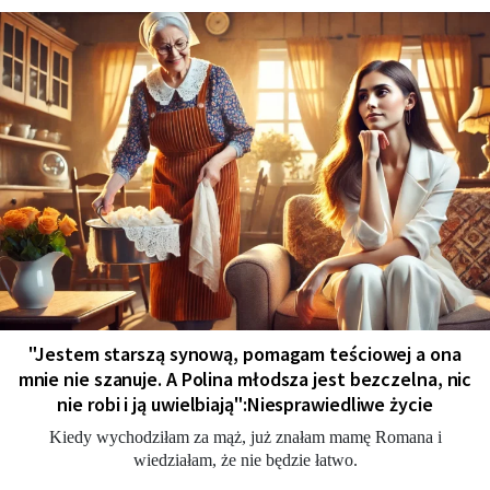
"Jestem starszą synową, pomagam teściowej a ona
mnie nie szanuje. A Polina młodsza jest bezczelna, nic
nie robi i ją uwielbiają":Niesprawiedliwe życie
Kiedy wychodziłam za mąż, już znałam mamę Romana i
wiedziałam, że nie będzie łatwo.