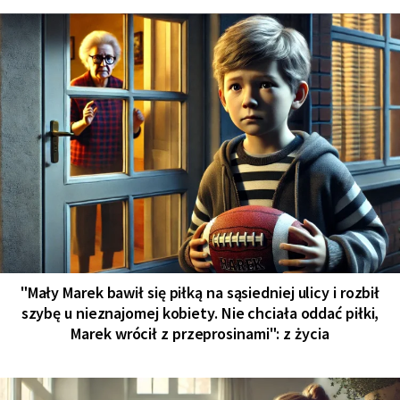
"Mały Marek bawił się piłką na sąsiedniej ulicy i rozbił
szybę u nieznajomej kobiety. Nie chciała oddać piłki,
Marek wrócił z przeprosinami": z życia