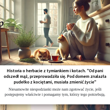
Historia o herbacie z tymiankiem i kotach. "Od pani
odszedł mąż, przeprowadziła się. Pod domem znalazła
pudełko z kociętami, musiała zmienić życie"
Niesamowite niespodzianki może nam zgotować życie, jeśli
postępujemy właściwie i pomagamy tym, którzy tego potrzebują.