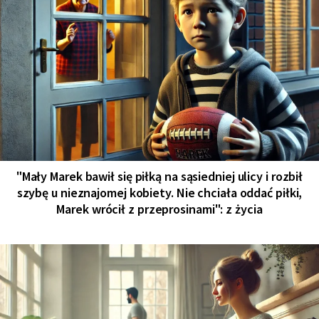
"Mały Marek bawił się piłką na sąsiedniej ulicy i rozbił
szybę u nieznajomej kobiety. Nie chciała oddać piłki,
Marek wrócił z przeprosinami": z życia