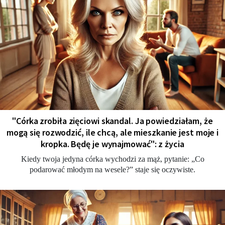
"Córka zrobiła zięciowi skandal. Ja powiedziałam, że
mogą się rozwodzić, ile chcą, ale mieszkanie jest moje i
kropka. Będę je wynajmować": z życia
Kiedy twoja jedyna córka wychodzi za mąż, pytanie: „Co
podarować młodym na wesele?” staje się oczywiste.