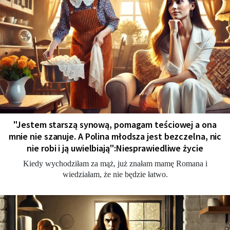
"Jestem starszą synową, pomagam teściowej a ona
mnie nie szanuje. A Polina młodsza jest bezczelna, nic
nie robi i ją uwielbiają":Niesprawiedliwe życie
Kiedy wychodziłam za mąż, już znałam mamę Romana i
wiedziałam, że nie będzie łatwo.