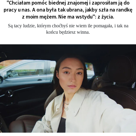
"Chciałam pomóc biednej znajomej i zaprosiłam ją do
pracy u nas. A ona była tak ubrana, jakby szła na randkę
z moim mężem. Nie ma wstydu": z życia.
Są tacy ludzie, którym choćbyś nie wiem ile pomagała, i tak na
końcu będziesz winna.