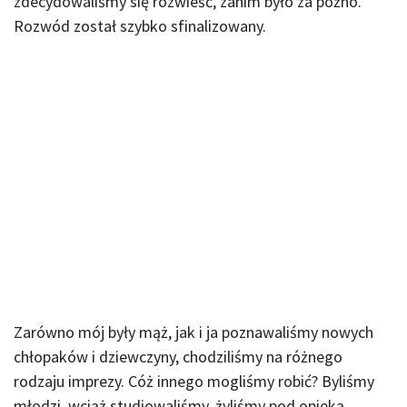
zdecydowaliśmy się rozwieść, zanim było za późno.
Rozwód został szybko sfinalizowany.
Zarówno mój były mąż, jak i ja poznawaliśmy nowych
chłopaków i dziewczyny, chodziliśmy na różnego
rodzaju imprezy. Cóż innego mogliśmy robić? Byliśmy
młodzi, wciąż studiowaliśmy, żyliśmy pod opieką