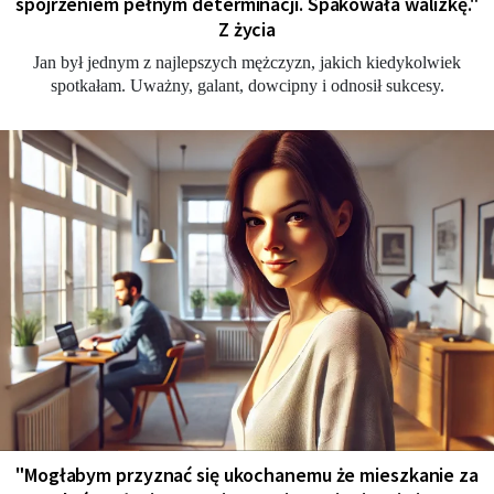
spojrzeniem pełnym determinacji. Spakowała walizkę."
Z życia
Jan był jednym z najlepszych mężczyzn, jakich kiedykolwiek
spotkałam. Uważny, galant, dowcipny i odnosił sukcesy.
"Мogłabym przyznać się ukochanemu że mieszkanie za