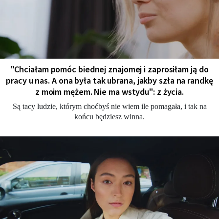
"Chciałam pomóc biednej znajomej i zaprosiłam ją do
pracy u nas. A ona była tak ubrana, jakby szła na randkę
z moim mężem. Nie ma wstydu": z życia.
Są tacy ludzie, którym choćbyś nie wiem ile pomagała, i tak na
końcu będziesz winna.