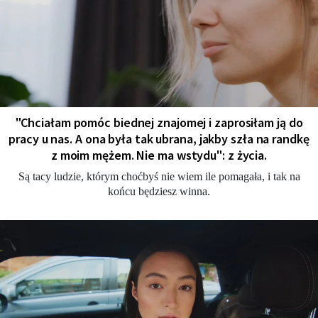
"Chciałam pomóc biednej znajomej i zaprosiłam ją do
pracy u nas. A ona była tak ubrana, jakby szła na randkę
z moim mężem. Nie ma wstydu": z życia.
Są tacy ludzie, którym choćbyś nie wiem ile pomagała, i tak na
końcu będziesz winna.