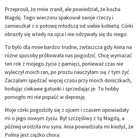
Przeprosił, że mnie zranił, ale powiedział, że kocha
Magdę. Tego wieczoru spakował swoje rzeczy i
zamieszkał z o połowę młodszą od siebie kobietą. Córki
obraziły się wtedy na ojca i nie odzywały się do niego.
To było dla mnie bardzo trudne, zwłaszcza gdy Anna na
różne sposoby próbowała nas pogodzić. Chcę wymazać
ten rok z mojego życia z pamięci, ponieważ czas nie
wyleczył moich ran, po prostu nauczyłam się z tym żyć.
Zacząłam spędzać więcej czasu przy moich doniczkach,
hodując ciekawe gatunki i sprzedając je. To hobby
pomogło mi nie popaść w depresję.
Moje córki pogodziły się z ojcem i czasem opowiadały
mi o jego nowym życiu. Był szczęśliwy z tą Magdą, a
później urodziła mu syna. Ania powiedziała mi kiedyś, że
Polina jest ciężko chora.