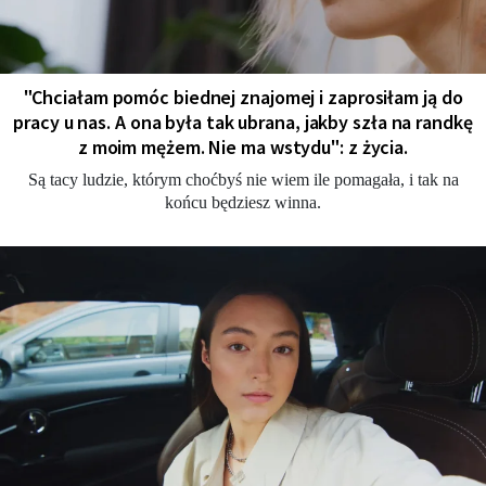
"Chciałam pomóc biednej znajomej i zaprosiłam ją do
pracy u nas. A ona była tak ubrana, jakby szła na randkę
z moim mężem. Nie ma wstydu": z życia.
Są tacy ludzie, którym choćbyś nie wiem ile pomagała, i tak na
końcu będziesz winna.