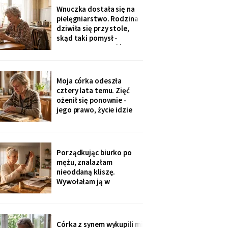
jedenaście podpisów.
Wnuczka dostała się na
Rozpoznałam charakter
pielęgniarstwo. Rodzina
pisma córki - ma tu
dziwiła się przy stole,
kawalerkę pod wynajem.
skąd taki pomysł -
„Mamo, bez przesady
przecież mogła „iść na
coś lepszego".
Odpowiedziała, nie
podnosząc głowy znad
Moja córka odeszła
talerza: „bo widziałam,
cztery lata temu. Zięć
jak babcia trzy lata
ożenił się ponownie -
zajmowała się dziadkiem.
jego prawo, życie idzie
Też chcę tak
dalej. W czwartek
wnuczka szepnęła mi, że
zdjęcia mamy zniknęły ze
ścian, „bo ciocia nie lubi
Porządkując biurko po
na nie patrzeć". Dałam jej
mężu, znalazłam
mały album - schowała go
nieoddaną kliszę.
do tornistra jak
Wywołałam ją w
zakładzie przy rynku. Na
zdjęciach jezioro,
drewniany domek i
roześmiana kobieta przy
Córka z synem wykupili mi