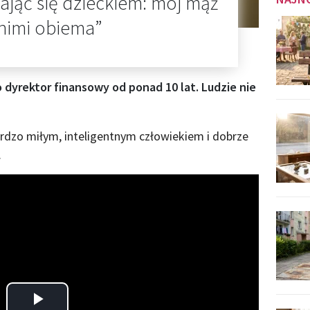
zająć się dzieckiem: mój mąż
z nimi obiema”
ko dyrektor finansowy od ponad 10 lat. Ludzie nie
ardzo miłym, inteligentnym człowiekiem i dobrze
.