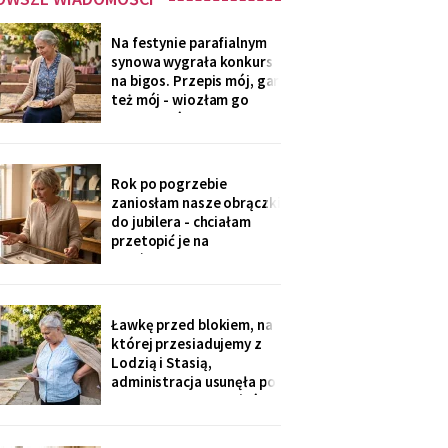
Na festynie parafialnym
synowa wygrała konkurs
na bigos. Przepis mój, gar
też mój - wiozłam go
rano taksówką, żeby się
nie wylał. Przy dyplomie
powiedziała do
mikrofonu: „to stary
Rok po pogrzebie
przepis z mojej rodziny".
zaniosłam nasze obrączki
Klaskałam razem ze
do jubilera - chciałam
wszystkimi.
przetopić je na
pierścionek dla wnuczki.
Pan zważył, obejrzał
przez lupę i powiedział
cicho: „Pani jest złota.
Ławkę przed blokiem, na
Męża - pozłacana, dobra
której przesiadujemy z
imitacja, robota sprzed
Lodzią i Stasią,
lat".
administracja usunęła po
„skargach mieszkańców"
- podobno psujemy
widok. Pod pismem