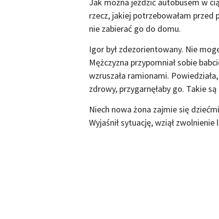
Jak można jeździć autobusem w ciąży
rzecz, jakiej potrzebowałam prze
nie zabierać go do domu.
Igor był zdezorientowany. Nie mogę
Mężczyzna przypomniał sobie babcię 
wzruszała ramionami. Powiedziała, ż
zdrowy, przygarnęłaby go. Takie są 
Niech nowa żona zajmie się dziećmi,
Wyjaśnił sytuację, wziął zwolnienie 