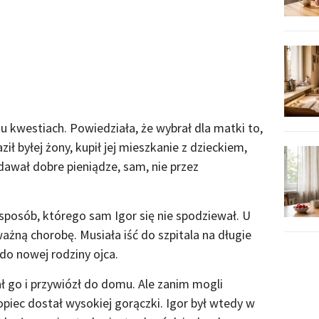
u kwestiach. Powiedziała, że wybrał dla matki to,
aził byłej żony, kupił jej mieszkanie z dzieckiem,
dawał dobre pieniądze, sam, nie przez
posób, którego sam Igor się nie spodziewał. U
żną chorobę. Musiała iść do szpitala na długie
 do nowej rodziny ojca.
ał go i przywiózł do domu. Ale zanim mogli
opiec dostał wysokiej gorączki. Igor był wtedy w