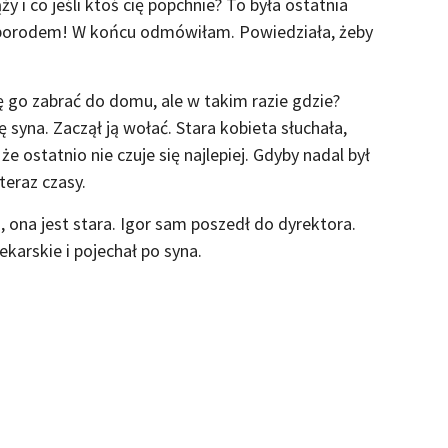
 i co jeśli ktoś cię popchnie? To była ostatnia
d porodem! W końcu odmówiłam. Powiedziała, żeby
 go zabrać do domu, ale w takim razie gdzie?
syna. Zaczął ją wołać. Stara kobieta słuchała,
e ostatnio nie czuje się najlepiej. Gdyby nadal był
teraz czasy.
 ona jest stara. Igor sam poszedł do dyrektora.
lekarskie i pojechał po syna.