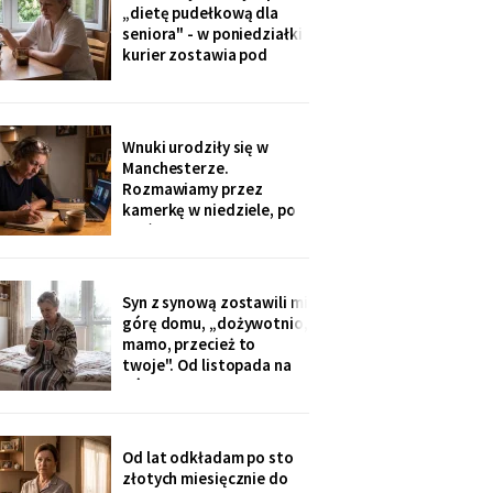
ognisku. Na ostatniej
„dietę pudełkową dla
klatce on - młody, z
seniora" - w poniedziałki
wąsami, obejmuje ją
kurier zostawia pod
ramieniem.
drzwiami zgrzewkę na
cały tydzień. „Teraz nie
musisz gotować i
jesteśmy spokojni,
Wnuki urodziły się w
mamo". Od marca nikt nie
Manchesterze.
przyjechał. Na każdym
Rozmawiamy przez
pudełku naklejka: moje
kamerkę w niedziele, po
imię
pięć minut, bo „im się
nudzi". Ostatnio starszy
zapytał o coś po
angielsku, a syn
Syn z synową zostawili mi
przetłumaczył ze
górę domu, „dożywotnio,
śmiechem: „pyta, kim jest
mamo, przecież to
ta pani". Kupiłam zeszyt i
twoje". Od listopada na
uczę się angielskiego
górze grzeje tylko jeden
kaloryfer, bo „ciepło i tak
idzie do góry - fizyka".
Rano w moim pokoju jest
Od lat odkładam po sto
czternaście stopni.
złotych miesięcznie do
Termometr przyniosła mi