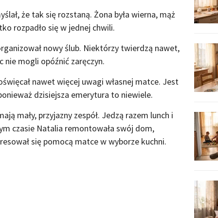
yślał, że tak się rozstaną. Żona była wierna, mąż
ko rozpadło się w jednej chwili.
organizował nowy ślub. Niektórzy twierdzą nawet,
c nie mogli opóźnić zaręczyn.
święcał nawet więcej uwagi własnej matce. Jest
ponieważ dzisiejsza emerytura to niewiele.
ają mały, przyjazny zespół. Jedzą razem lunch i
 tym czasie Natalia remontowała swój dom,
teresował się pomocą matce w wyborze kuchni.