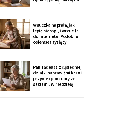
kilka poranków w
tygodniu. Tydzień po
pogrzebie przysłał mi
rozliczenie: „twoja
Wnuczka nagrała, jak
połowa za opiekunkę,
lepię pierogi, i wrzuciła
osiem tysięcy. Mama by
do internetu. Podobno
tak chciała".
osiemset tysięcy
wyświetleń - ludzie z
całej Polski piszą, że
przypominam im ich
babcie. Córka obejrzała
Pan Tadeusz z sąsiedniej
dwa razy i powiedziała
działki naprawił mi kran i
tylko: „Mamo, mogłaś
przynosi pomidory ze
chociaż zdjąć ten stary
szklarni. W niedzielę
fartuch".
dzieci przyjechały oboje,
bez wnuków, na
„poważną rozmowę o
przyszłości". Syn położył
na stole kartkę z
punktami. Pierwszy
przeczytałam do góry
nogami