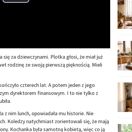
Play
Video
a się za dziewczynami. Plotka głosi, że miał już
t rodzinę ze swoją pierwszą pięknością. Mieli
skończyło czterech lat. A potem jeden z jego
zym dyrektorem finansowym. I to nie tylko z
biła.
ła z nim lunch, opowiadała mu historie. Nie
h. Koledzy natychmiast zorientowali się, że mają
żony. Kochanka była samotną kobietą, więc co ją