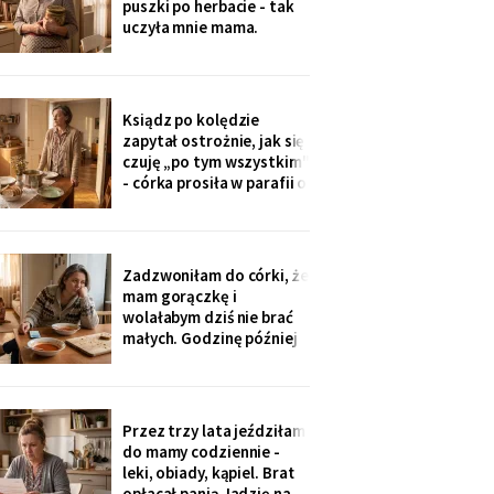
puszki po herbacie - tak
wnuczka - ona
uczyła mnie mama.
Synowa trafiła na nią przy
„porządkach w mojej
kuchni". Teraz przy każdej
wizycie żartuje przy
Ksiądz po kolędzie
wszystkich: „u mamy
zapytał ostrożnie, jak się
bank, a my się męczymy z
czuję „po tym wszystkim"
kredytem". Puszkę
- córka prosiła w parafii o
modlitwę, bo „mama
zdziwaczała na starość i
odcina się od rodziny". To
ja co niedzielę czekam z
Zadzwoniłam do córki, że
obiadem. Ostatni raz
mam gorączkę i
przyszli we wrześniu.
wolałabym dziś nie brać
małych. Godzinę później
stali w drzwiach: „Mamo,
oni już przechorowali, nic
im nie będzie". O piątej
przyszedł SMS: „Podasz
Przez trzy lata jeździłam
im obiad? Wrócimy
do mamy codziennie -
głodni".
leki, obiady, kąpiel. Brat
opłacał panią Jadzię na