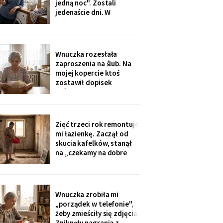
jedną noc". Zostali
Wigilii, odkąd jem
jedenaście dni. W
świąteczną kolację w
niedzielę rano wyjechali,
kuchni
a na pralce czekała
karteczka: „Mamusiu,
wrzuciłam nasze rzeczy,
Wnuczka rozesłała
odbierzemy wyprane w
zaproszenia na ślub. Na
środę. Buziaki".
mojej kopercie ktoś
zostawił dopisek
ołówkiem, chyba nie dla
mnie - poznałam pismo
córki: „babcię posadzić
przy cioci Loli, daleko od
Zięć trzeci rok remontuje
mikrofonu, bo lubi
mi łazienkę. Zaczął od
gadać".
skucia kafelków, stanął
na „czekamy na dobre
ceny płytek". Myję się w
misce przy zlewie, a on na
imieninach opowiada
wszystkim, jak dba o
Wnuczka zrobiła mi
teściową. W piątek kupił
„porządek w telefonie",
sobie quada.
żeby zmieściły się zdjęcia.
Zniknęły nagrania z