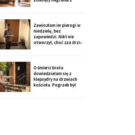
automatycznej
sekretarki - trzy
wiadomości, na których
mąż jeszcze mówi.
Zawiozłam im pierogi w
„Babciu, zajmowały
niedzielę, bez
najwięcej miejsca". Córka
zapowiedzi. Nikt nie
dodała, żebym „nie robiła
otworzył, choć zza drzwi
afery, przecież mam
grał telewizor. W
poniedziałek wnuk
wygadał się przez
telefon: „Ten nowy
O śmierci brata
dzwonek pokazuje na
dowiedziałam się z
komórce, kto stoi. Mama
klepsydry na drzwiach
wtedy mówi: cicho,
kościoła. Pogrzeb był
poczekamy, aż babcia
dzień wcześniej, nikt z
sobie
jego domu nie zadzwonił.
Tydzień później
przyszedł za to polecony
od ich prawnika: sprawa
spadkowa po rodzicach,
„prosimy o kontakt".