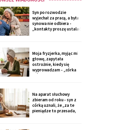
Syn po rozwodzie
wyjechał za pracą, a była
synowa nie odbiera -
„kontakty proszę ustalać
przez adwokata".
Wnuków nie widziałam od
Wielkanocy. W czwartek
na rynku młodszy mnie
Moja fryzjerka, myjąc mi
zobaczył, wyrwał jej się z
głowę, zapytała
ręki i przybiegł. Zdążyłam
ostrożnie, kiedy się
tylko przytulić.
wyprowadzam - „córka
mówiła u nas w salonie,
że mieszkanie pójdzie na
sprzedaż, szuka już pani
czegoś mniejszego".
Na aparat słuchowy
Niczego nie szukam. Nic
zbieram od roku - syn z
nie sprzedaję.
córką uznali, że „za te
pieniądze to przesada,
mama przecież daje
radę". Przy stole
rozmawiają przy mnie