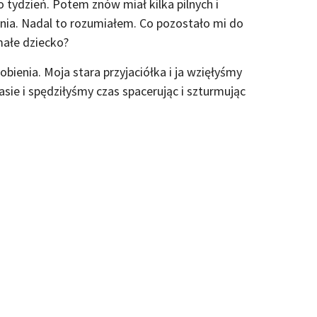
 tydzień. Potem znów miał kilka pilnych i
nia. Nadal to rozumiałem. Co pozostało mi do
małe dziecko?
obienia. Moja stara przyjaciółka i ja wzięłyśmy
sie i spędziłyśmy czas spacerując i szturmując