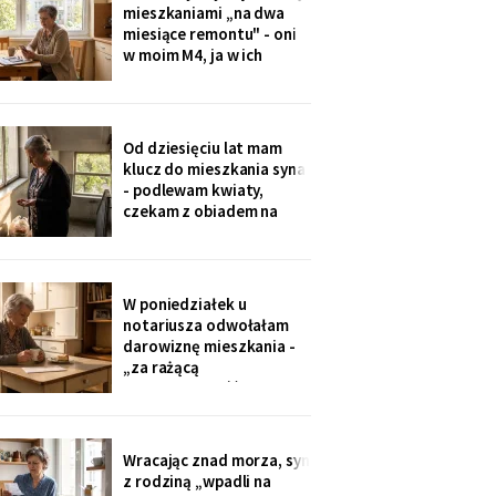
że chce, żeby jej dzieci
mieszkaniami „na dwa
kiedyś usłyszały mój głos.
miesiące remontu" - oni
w moim M4, ja w ich
kawalerce. Minęły dwa
lata. W mojej kuchni stoi
ich nowa wyspa,
widziałam na zdjęciach u
Od dziesięciu lat mam
wnuczki. Córka mówi:
klucz do mieszkania syna
„Mamo, przecież stąd
- podlewam kwiaty,
masz bliżej do
czekam z obiadem na
przychodni".
dzieci. W piątek synowa
poprosiła o zwrot:
wymieniają zamek na taki
na karty. Karty dostali
W poniedziałek u
wszyscy, nawet mama
notariusza odwołałam
synowej. Ja mam dzwonić
darowiznę mieszkania -
domofonem.
„za rażącą
niewdzięczność", tak to
się nazywa w kodeksie.
Syn dowie się z
poleconego. Pani
Wracając znad morza, syn
notariusz spytała, czy na
z rodziną „wpadli na
pewno. Jestem pewna od