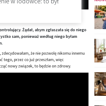
enie w lodówce: to był
ontrolujący. Żądał, abym zgłaszała się do niego
wszystko sam, ponieważ według niego byłam
m.
u, zdecydowałam, że nie pozwolę nikomu innemu
ć tego, przez co już przeszłam, więc
ząć nowy związek, to będzie on zdrowy.