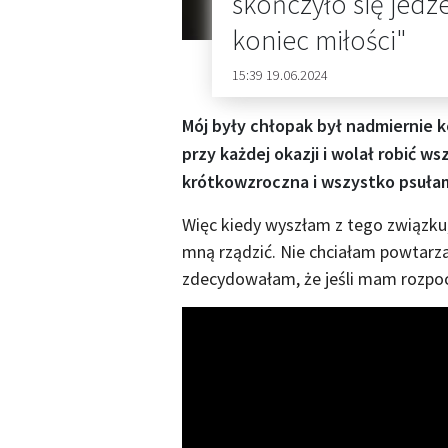
skończyło się jedz
koniec miłości"
15:39 19.06.2024
Mój były chłopak był nadmiernie k
przy każdej okazji i wolał robić 
krótkowzroczna i wszystko psuła
Więc kiedy wyszłam z tego związk
mną rządzić. Nie chciałam powtarza
zdecydowałam, że jeśli mam rozpoc