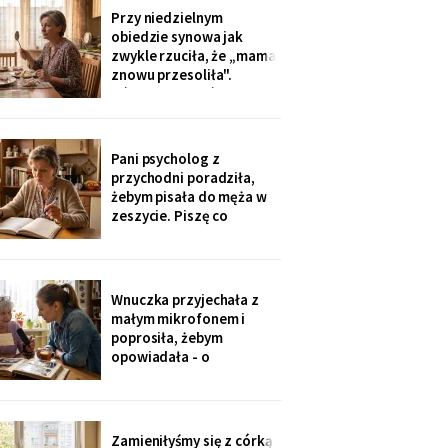
swobodnie, bo mama i
Przy niedzielnym
tak nie słyszy. Słyszę
obiedzie synowa jak
więcej, niż myślą. W
zwykle rzuciła, że „mama
niedzielę usłyszałam, co
znowu przesoliła".
planują z moim
Ośmioletni Staś odłożył
widelec: „U babci mi
smakuje. I babcia nigdy
nie mówi, że mama coś
Pani psycholog z
zrobiła źle". Zrobiło się
przychodni poradziła,
bardzo cicho.
żebym pisała do męża w
zeszycie. Piszę co
niedzielę po mszy.
Wczoraj napisałam mu, że
oddałam jego wędki
sąsiadowi, który zawsze
Wnuczka przyjechała z
mi pomaga - a nie synowi,
małym mikrofonem i
który nie przyjechał ani
poprosiła, żebym
do szpitala, ani na
opowiadała - o
rocznicę
pierwszym mieszkaniu, o
dziadku, o przepisie na
żurek. Nagrywałyśmy trzy
niedziele. Powiedziała,
Zamieniłyśmy się z córką