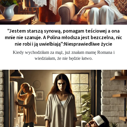
"Jestem starszą synową, pomagam teściowej a ona
mnie nie szanuje. A Polina młodsza jest bezczelna, nic
nie robi i ją uwielbiają":Niesprawiedliwe życie
Kiedy wychodziłam za mąż, już znałam mamę Romana i
wiedziałam, że nie będzie łatwo.