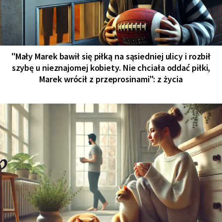
"Mały Marek bawił się piłką na sąsiedniej ulicy i rozbił
szybę u nieznajomej kobiety. Nie chciała oddać piłki,
Marek wrócił z przeprosinami": z życia