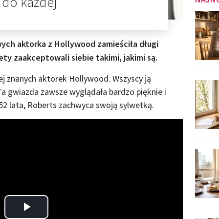
ę do każdej
ych aktorka z Hollywood zamieściła długi
ty zaakceptowali siebie takimi, jakimi są.
iej znanych aktorek Hollywood. Wszyscy ją
 Ta gwiazda zawsze wyglądała bardzo pięknie i
52 lata, Roberts zachwyca swoją sylwetką.
Play