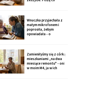
niedzielę po mszy.
Wczoraj napisałam mu, że
oddałam jego wędki
sąsiadowi, który zawsze
Wnuczka przyjechała z
mi pomaga - a nie synowi,
małym mikrofonem i
który nie przyjechał ani
poprosiła, żebym
do szpitala, ani na
opowiadała - o
rocznicę
pierwszym mieszkaniu, o
dziadku, o przepisie na
żurek. Nagrywałyśmy trzy
niedziele. Powiedziała,
Zamieniłyśmy się z córką
że chce, żeby jej dzieci
mieszkaniami „na dwa
kiedyś usłyszały mój głos.
miesiące remontu" - oni
w moim M4, ja w ich
kawalerce. Minęły dwa
lata. W mojej kuchni stoi
ich nowa wyspa,
widziałam na zdjęciach u
wnuczki. Córka mówi:
„Mamo, przecież stąd
masz bliżej do
przychodni".