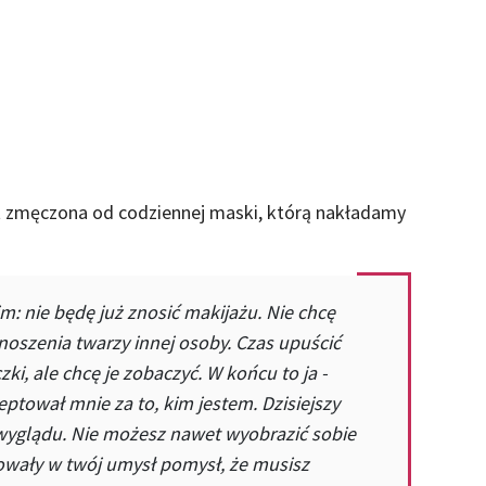
est zmęczona od codziennej maski, którą nakładamy
m: nie będę już znosić makijażu. Nie chcę
oszenia twarzy innej osoby. Czas upuścić
i, ale chcę je zobaczyć. W końcu to ja -
ptował mnie za to, kim jestem. Dzisiejszy
wyglądu. Nie możesz nawet wyobrazić sobie
towały w twój umysł pomysł, że musisz