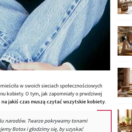
mieściła w swoich sieciach społecznościowych
nu kobiety. O tym, jak zapomniały o prwdziwej
 na jakiś czas muszą czytać wszytskie kobiety
.
elu narodów. Twarze pokrywamy tonami
jemy Botox i głodzimy się, by uzyskać