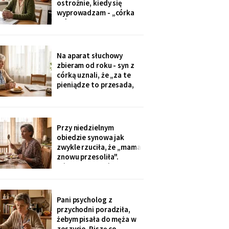
ostrożnie, kiedy się
tylko przytulić.
wyprowadzam - „córka
mówiła u nas w salonie,
że mieszkanie pójdzie na
sprzedaż, szuka już pani
czegoś mniejszego".
Na aparat słuchowy
Niczego nie szukam. Nic
zbieram od roku - syn z
nie sprzedaję.
córką uznali, że „za te
pieniądze to przesada,
mama przecież daje
radę". Przy stole
rozmawiają przy mnie
swobodnie, bo mama i
Przy niedzielnym
tak nie słyszy. Słyszę
obiedzie synowa jak
więcej, niż myślą. W
zwykle rzuciła, że „mama
niedzielę usłyszałam, co
znowu przesoliła".
planują z moim
Ośmioletni Staś odłożył
widelec: „U babci mi
smakuje. I babcia nigdy
nie mówi, że mama coś
Pani psycholog z
zrobiła źle". Zrobiło się
przychodni poradziła,
bardzo cicho.
żebym pisała do męża w
zeszycie. Piszę co