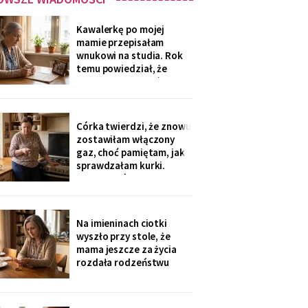
Kawalerkę po mojej
mamie przepisałam
wnukowi na studia. Rok
temu powiedział, że
musiał ją sprzedać, „bo
nie dawał rady z
opłatami". W środę
spotkałam dawną
Córka twierdzi, że znowu
sąsiadkę stamtąd: „Co
zostawiłam włączony
weekend inni ludzie z
gaz, choć pamiętam, jak
walizkami, klucze w
sprawdzałam kurki.
skrzynce na szyfr.
Klucze, które „zgubiłam",
Obrotny ten
znalazła w mojej
lodówce. Wczoraj
sąsiadka wspomniała, że
Na imieninach ciotki
córka była u mnie we
wyszło przy stole, że
wtorek - kiedy ja
mama jeszcze za życia
siedziałam w przychodni.
rozdała rodzeństwu
Nigdy nie dawałam
pamiątki - medalik,
zegarek po ojcu, kopertę
dla najmłodszego. Ja