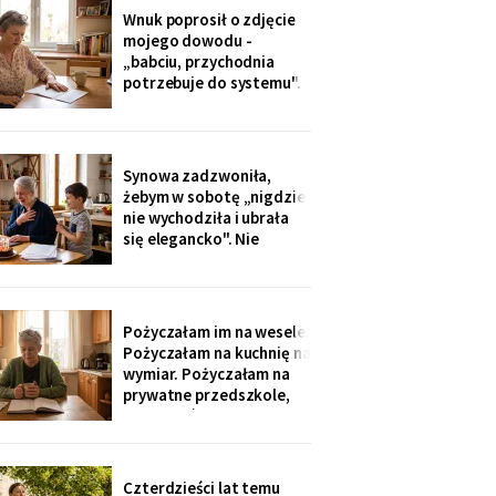
dostałam jej różaniec, po
Wnuk poprosił o zdjęcie
pogrzebie, z szuflady.
mojego dowodu -
Siostra wyjaśniła: „Ty i
„babciu, przychodnia
tak zawsze byłaś
potrzebuje do systemu".
ustawiona."
W czerwcu przyszło
wezwanie: chwilówka
przez internet, cztery
tysiące, na moje dane.
Synowa zadzwoniła,
Wnuk płakał, że odda.
żebym w sobotę „nigdzie
Córka na to: „tylko
nie wychodziła i ubrała
nigdzie nie zgłaszaj,
się elegancko". Nie
chcesz mu zniszczyć
spałam całą noc - tak
samo zaczęło się u Krysi,
zanim zawieźli ją do
domu opieki. Przyjechali
Pożyczałam im na wesele.
z tortem i laptopem:
Pożyczałam na kuchnię na
bilety do Rzymu na moje
wymiar. Pożyczałam na
siedemdziesiąte
prywatne przedszkole,
urodziny
„bo Kubuś jest wrażliwy".
W zeszłym tygodniu
pierwszy raz w życiu to ja
poprosiłam o pożyczkę -
Czterdzieści lat temu