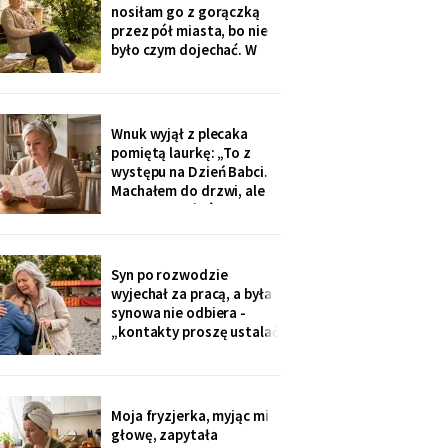
na okulary progresywne -
nosiłam go z gorączką
i usłyszałam, że „trzeba
przez pół miasta, bo nie
było sobie
było czym dojechać. W
zeszły wtorek
poprosiłam, żeby
podwiózł mnie na
prześwietlenie biodra.
Wnuk wyjął z plecaka
„Mamo, od tego jest
pomiętą laurkę: „To z
teraz taksówka dla
występu na Dzień Babci.
seniorów, zamów sobie".
Machałem do drzwi, ale
Zamówiłam - kierowca
nie przyszłaś". Żadnego
poczekał
zaproszenia nie
dostałam - przedszkole
przekazuje je przez
Syn po rozwodzie
rodziców. Córka
wyjechał za pracą, a była
wzruszyła ramionami:
synowa nie odbiera -
„No zapomniałam, mamo,
„kontakty proszę ustalać
tyle się teraz
przez adwokata".
Wnuków nie widziałam od
Wielkanocy. W czwartek
na rynku młodszy mnie
Moja fryzjerka, myjąc mi
zobaczył, wyrwał jej się z
głowę, zapytała
ręki i przybiegł. Zdążyłam