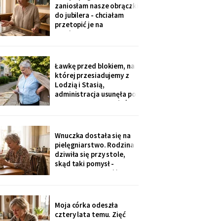
przepis z mojej rodziny".
zaniosłam nasze obrączki
Klaskałam razem ze
do jubilera - chciałam
wszystkimi.
przetopić je na
pierścionek dla wnuczki.
Pan zważył, obejrzał
przez lupę i powiedział
cicho: „Pani jest złota.
Ławkę przed blokiem, na
Męża - pozłacana, dobra
której przesiadujemy z
imitacja, robota sprzed
Lodzią i Stasią,
lat".
administracja usunęła po
„skargach mieszkańców"
- podobno psujemy
widok. Pod pismem
jedenaście podpisów.
Wnuczka dostała się na
Rozpoznałam charakter
pielęgniarstwo. Rodzina
pisma córki - ma tu
dziwiła się przy stole,
kawalerkę pod wynajem.
skąd taki pomysł -
„Mamo, bez przesady
przecież mogła „iść na
coś lepszego".
Odpowiedziała, nie
podnosząc głowy znad
Moja córka odeszła
talerza: „bo widziałam,
cztery lata temu. Zięć
jak babcia trzy lata