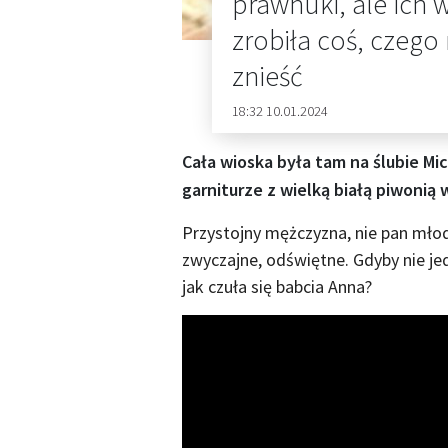
prawnuki, ale ich 
zrobiła coś, czego
znieść
18:32 10.01.2024
Cała wioska była tam na ślubie Mi
garniturze z wielką białą piwonią 
Przystojny mężczyzna, nie pan młod
zwyczajne, odświętne. Gdyby nie jedn
jak czuła się babcia Anna?