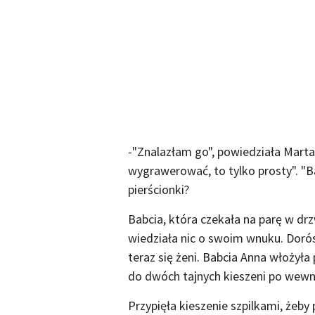
-"Znalazłam go", powiedziała Marta
wygrawerować, to tylko prosty". "Ba
pierścionki?
Babcia, która czekała na parę w drz
wiedziała nic o swoim wnuku. Dorós
teraz się żeni. Babcia Anna włożyła
do dwóch tajnych kieszeni po wewnę
Przypięła kieszenie szpilkami, żeby 