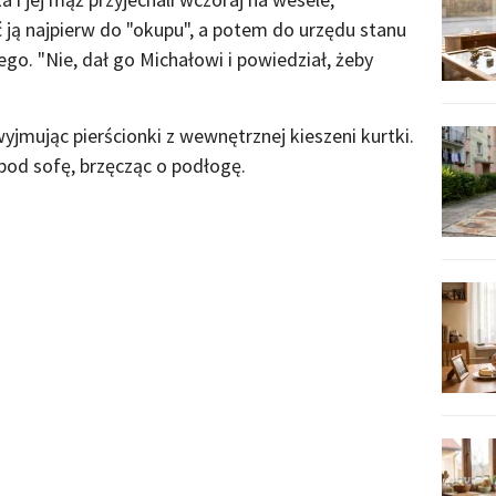
rać ją najpierw do "okupu", a potem do urzędu stanu
o. "Nie, dał go Michałowi i powiedział, żeby
 wyjmując pierścionki z wewnętrznej kieszeni kurtki.
 pod sofę, brzęcząc o podłogę.