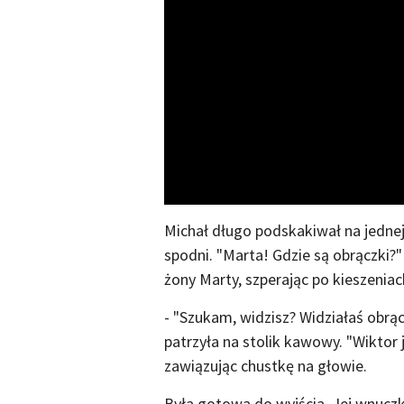
Michał długo podskakiwał na jedne
spodni. "Marta! Gdzie są obrączki?"
żony Marty, szperając po kieszeniac
- "Szukam, widzisz? Widziałaś obrąc
patrzyła na stolik kawowy. "Wiktor 
zawiązując chustkę na głowie.
Była gotowa do wyjścia. Jej wnuczka