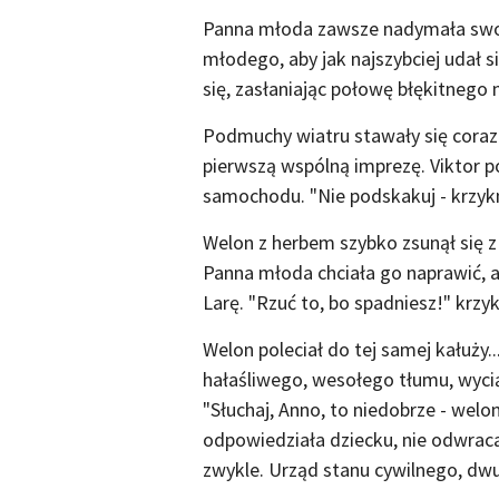
Panna młoda zawsze nadymała swoje
młodego, aby jak najszybciej udał s
się, zasłaniając połowę błękitnego 
Podmuchy wiatru stawały się coraz 
pierwszą wspólną imprezę. Viktor po
samochodu. "Nie podskakuj - krzykn
Welon z herbem szybko zsunął się z
Panna młoda chciała go naprawić, a
Larę. "Rzuć to, bo spadniesz!" krzy
Welon poleciał do tej samej kałuży.
hałaśliwego, wesołego tłumu, wyciąg
"Słuchaj, Anno, to niedobrze - welon
odpowiedziała dziecku, nie odwraca
zwykle. Urząd stanu cywilnego, dwu