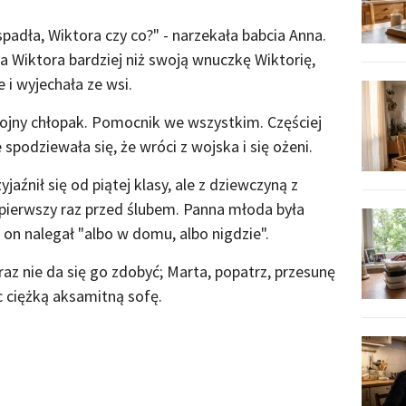
spadła, Wiktora czy co?" - narzekała babcia Anna.
 Wiktora bardziej niż swoją wnuczkę Wiktorię,
 i wyjechała ze wsi.
tojny chłopak. Pomocnik we wszystkim. Częściej
spodziewała się, że wróci z wojska i się ożeni.
yjaźnił się od piątej klasy, ale z dziewczyną z
 pierwszy raz przed ślubem. Panna młoda była
 on nalegał "albo w domu, albo nigdzie".
Teraz nie da się go zdobyć; Marta, popatrz, przesunę
ąc ciężką aksamitną sofę.