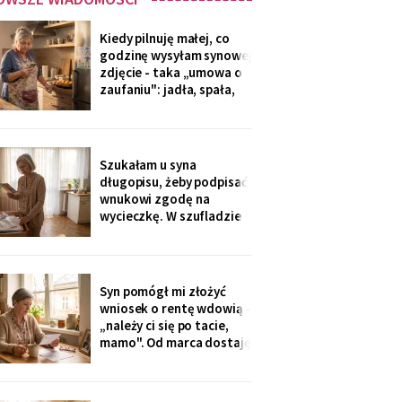
Kiedy pilnuję małej, co
godzinę wysyłam synowej
zdjęcie - taka „umowa o
zaufaniu": jadła, spała,
rysuje. W czwartek
piekłyśmy babeczki i
zapomniałam o
czternastej. Siedem
Szukałam u syna
minut później dzwonił
długopisu, żeby podpisać
telefon: „czemu nie ma
wnukowi zgodę na
zdjęcia, coś się stało?!".
wycieczkę. W szufladzie
Babeczki
leżały broszury trzech
domów seniora. Przy tym
pod Grójcem ktoś dopisał
ołówkiem: «od
Syn pomógł mi złożyć
stycznia?».
wniosek o rentę wdowią -
„należy ci się po tacie,
mamo". Od marca dostaję
czterysta złotych więcej.
I od marca syn co miesiąc
wyciąga rękę: „przecież