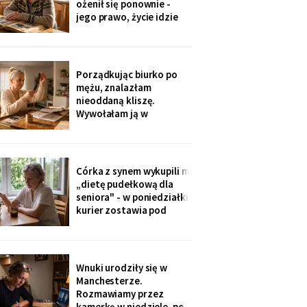
ożenił się ponownie -
zajmowała się dziadkiem.
jego prawo, życie idzie
Też chcę tak
dalej. W czwartek
wnuczka szepnęła mi, że
zdjęcia mamy zniknęły ze
ścian, „bo ciocia nie lubi
Porządkując biurko po
na nie patrzeć". Dałam jej
mężu, znalazłam
mały album - schowała go
nieoddaną kliszę.
do tornistra jak
Wywołałam ją w
zakładzie przy rynku. Na
zdjęciach jezioro,
drewniany domek i
roześmiana kobieta przy
Córka z synem wykupili mi
ognisku. Na ostatniej
„dietę pudełkową dla
klatce on - młody, z
seniora" - w poniedziałki
wąsami, obejmuje ją
kurier zostawia pod
ramieniem.
drzwiami zgrzewkę na
cały tydzień. „Teraz nie
musisz gotować i
jesteśmy spokojni,
Wnuki urodziły się w
mamo". Od marca nikt nie
Manchesterze.
przyjechał. Na każdym
Rozmawiamy przez
pudełku naklejka: moje
kamerkę w niedziele, po