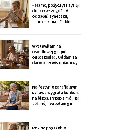
to tatowe pieniądze, a
- Mamo, pożyczysz tysiąc
tata by chciał pomagać
do pierwszego? - A
nam, nie tobie".
oddałeś, syneczku,
tamten z maja? - No
wiesz co, z tobą się nie da
rozmawiać. Odłożył
słuchawkę. Pięć minut
później zadzwoniła
Wystawiłam na
synowa. Zaczęła od tego,
osiedlowej grupie
że „babcia podobno robi
ogłoszenie: „Oddam za
problemy".
darmo serwis obiadowy
na dwanaście osób,
nieużywany od pięciu lat.
Powód: nie mam już dla
kogo nakrywać". W dwie
Na festynie parafialnym
godziny napisało
synowa wygrała konkurs
czterdzieści obcych osób.
na bigos. Przepis mój, gar
Z rodziny - nikt, choć
też mój - wiozłam go
wszyscy tam siedzą.
rano taksówką, żeby się
nie wylał. Przy dyplomie
powiedziała do
mikrofonu: „to stary
Rok po pogrzebie