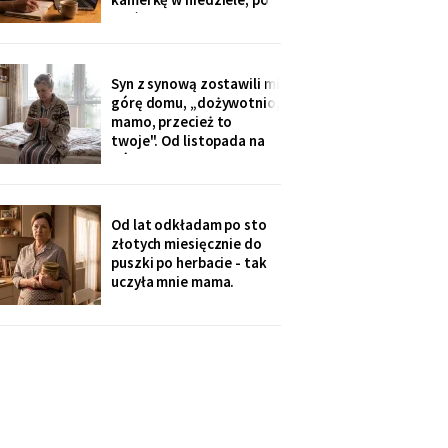
imię
pięć minut, bo „im się
nudzi". Ostatnio starszy
zapytał o coś po
angielsku, a syn
Syn z synową zostawili mi
przetłumaczył ze
górę domu, „dożywotnio,
śmiechem: „pyta, kim jest
mamo, przecież to
ta pani". Kupiłam zeszyt i
twoje". Od listopada na
uczę się angielskiego
górze grzeje tylko jeden
kaloryfer, bo „ciepło i tak
idzie do góry - fizyka".
Rano w moim pokoju jest
Od lat odkładam po sto
czternaście stopni.
złotych miesięcznie do
Termometr przyniosła mi
puszki po herbacie - tak
wnuczka - ona
uczyła mnie mama.
Synowa trafiła na nią przy
„porządkach w mojej
kuchni". Teraz przy każdej
wizycie żartuje przy
wszystkich: „u mamy
bank, a my się męczymy z
kredytem". Puszkę