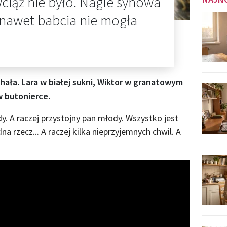
wciąż nie było. Nagle synowa
 nawet babcia nie mogła
chała. Lara w białej sukni, Wiktor w granatowym
w butonierce.
y. A raczej przystojny pan młody. Wszystko jest
a rzecz... A raczej kilka nieprzyjemnych chwil. A