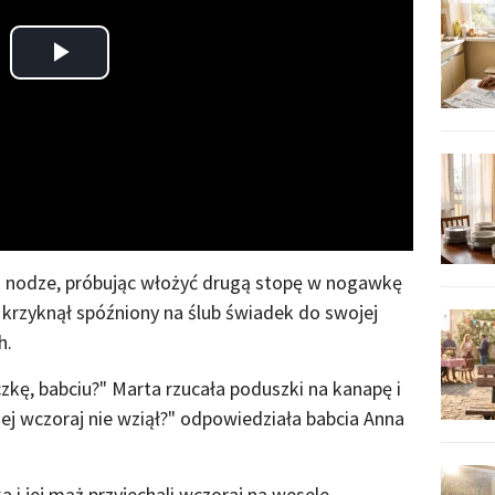
Play
Video
j nodze, próbując włożyć drugą stopę w nogawkę
 krzyknął spóźniony na ślub świadek do swojej
h.
zkę, babciu?" Marta rzucała poduszki na kanapę i
jej wczoraj nie wziął?" odpowiedziała babcia Anna
 i jej mąż przyjechali wczoraj na wesele,