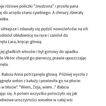
 różowe policzki "znudzona" i prosiła pana
ię do urzędu stanu cywilnego. A chmury zbierały
nieba.
silniejsze i zdawały się pędzić nowożeńców na ich
dniósł oblubienicę na ręce i zaniósł do
ęła Lara, kręcąc głową.
 jej gładkich włosów i był gotowy do upadku.
le Viktor chwycił go pierwszy, prawie upuszczając
knęła.
.. Babcia Anna potrząsnęła głową. Później wyszła z
nęła welon z kałuży i powiesiła go na płocie:
 w błocie". "Wiem, Zoja, wiem..." Babcia
jąc się. A potem wszystko potoczyło się jak
dniowe uroczystości weselne w całej wsi.