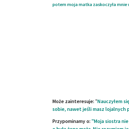
potem moja matka zaskoczyła mnie w 
Może zainteresuje:
"
Nauczyłem się
sobie, nawet jeśli masz lojalnych 
Przypominamy o:
"Moja siostra ni
o byłą żonę męża. Nie rozumiem j