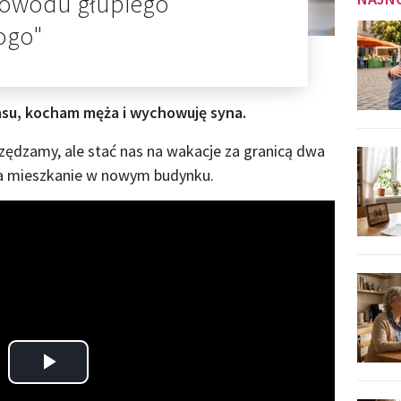
powodu głupiego
kogo"
su, kocham męża i wychowuję syna.
zędzamy, ale stać nas na wakacje za granicą dwa
 na mieszkanie w nowym budynku.
Play