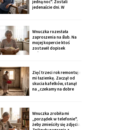
jedną noc". Zostali
Wigilii, odkąd jem
jedenaście dni. W
świąteczną kolację w
niedzielę rano wyjechali,
kuchni
a na pralce czekała
karteczka: „Mamusiu,
wrzuciłam nasze rzeczy,
Wnuczka rozesłała
odbierzemy wyprane w
zaproszenia na ślub. Na
środę. Buziaki".
mojej kopercie ktoś
zostawił dopisek
ołówkiem, chyba nie dla
mnie - poznałam pismo
córki: „babcię posadzić
przy cioci Loli, daleko od
Zięć trzeci rok remontuje
mikrofonu, bo lubi
mi łazienkę. Zaczął od
gadać".
skucia kafelków, stanął
na „czekamy na dobre
ceny płytek". Myję się w
misce przy zlewie, a on na
imieninach opowiada
wszystkim, jak dba o
Wnuczka zrobiła mi
teściową. W piątek kupił
„porządek w telefonie",
sobie quada.
żeby zmieściły się zdjęcia.
Zniknęły nagrania z