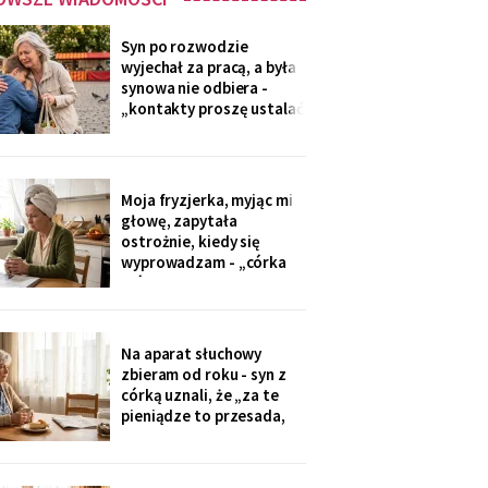
Syn po rozwodzie
wyjechał za pracą, a była
synowa nie odbiera -
„kontakty proszę ustalać
przez adwokata".
Wnuków nie widziałam od
Wielkanocy. W czwartek
na rynku młodszy mnie
Moja fryzjerka, myjąc mi
zobaczył, wyrwał jej się z
głowę, zapytała
ręki i przybiegł. Zdążyłam
ostrożnie, kiedy się
tylko przytulić.
wyprowadzam - „córka
mówiła u nas w salonie,
że mieszkanie pójdzie na
sprzedaż, szuka już pani
czegoś mniejszego".
Na aparat słuchowy
Niczego nie szukam. Nic
zbieram od roku - syn z
nie sprzedaję.
córką uznali, że „za te
pieniądze to przesada,
mama przecież daje
radę". Przy stole
rozmawiają przy mnie