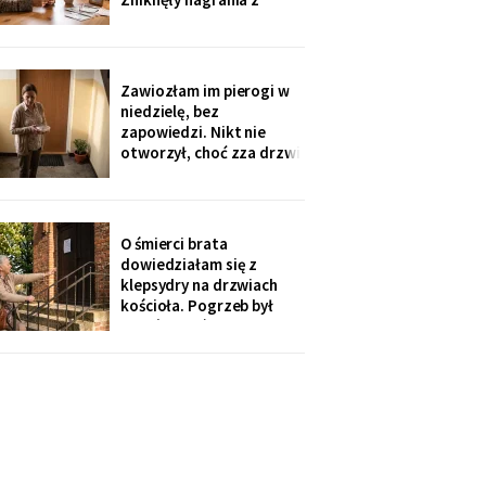
automatycznej
sekretarki - trzy
wiadomości, na których
mąż jeszcze mówi.
Zawiozłam im pierogi w
„Babciu, zajmowały
niedzielę, bez
najwięcej miejsca". Córka
zapowiedzi. Nikt nie
dodała, żebym „nie robiła
otworzył, choć zza drzwi
afery, przecież mam
grał telewizor. W
poniedziałek wnuk
wygadał się przez
telefon: „Ten nowy
O śmierci brata
dzwonek pokazuje na
dowiedziałam się z
komórce, kto stoi. Mama
klepsydry na drzwiach
wtedy mówi: cicho,
kościoła. Pogrzeb był
poczekamy, aż babcia
dzień wcześniej, nikt z
sobie
jego domu nie zadzwonił.
Tydzień później
przyszedł za to polecony
od ich prawnika: sprawa
spadkowa po rodzicach,
„prosimy o kontakt".