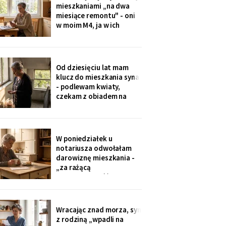
że chce, żeby jej dzieci
mieszkaniami „na dwa
kiedyś usłyszały mój głos.
miesiące remontu" - oni
w moim M4, ja w ich
kawalerce. Minęły dwa
lata. W mojej kuchni stoi
ich nowa wyspa,
widziałam na zdjęciach u
Od dziesięciu lat mam
wnuczki. Córka mówi:
klucz do mieszkania syna
„Mamo, przecież stąd
- podlewam kwiaty,
masz bliżej do
czekam z obiadem na
przychodni".
dzieci. W piątek synowa
poprosiła o zwrot:
wymieniają zamek na taki
na karty. Karty dostali
W poniedziałek u
wszyscy, nawet mama
notariusza odwołałam
synowej. Ja mam dzwonić
darowiznę mieszkania -
domofonem.
„za rażącą
niewdzięczność", tak to
się nazywa w kodeksie.
Syn dowie się z
poleconego. Pani
Wracając znad morza, syn
notariusz spytała, czy na
z rodziną „wpadli na
pewno. Jestem pewna od