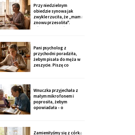
swobodnie, bo mama i
Przy niedzielnym
tak nie słyszy. Słyszę
obiedzie synowa jak
więcej, niż myślą. W
zwykle rzuciła, że „mama
niedzielę usłyszałam, co
znowu przesoliła".
planują z moim
Ośmioletni Staś odłożył
widelec: „U babci mi
smakuje. I babcia nigdy
nie mówi, że mama coś
Pani psycholog z
zrobiła źle". Zrobiło się
przychodni poradziła,
bardzo cicho.
żebym pisała do męża w
zeszycie. Piszę co
niedzielę po mszy.
Wczoraj napisałam mu, że
oddałam jego wędki
sąsiadowi, który zawsze
Wnuczka przyjechała z
mi pomaga - a nie synowi,
małym mikrofonem i
który nie przyjechał ani
poprosiła, żebym
do szpitala, ani na
opowiadała - o
rocznicę
pierwszym mieszkaniu, o
dziadku, o przepisie na
żurek. Nagrywałyśmy trzy
niedziele. Powiedziała,
Zamieniłyśmy się z córką