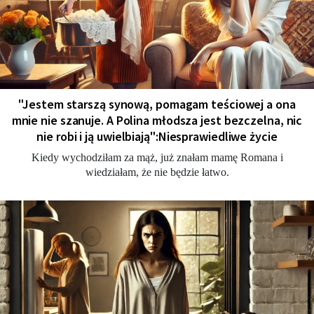
"Jestem starszą synową, pomagam teściowej a ona
mnie nie szanuje. A Polina młodsza jest bezczelna, nic
nie robi i ją uwielbiają":Niesprawiedliwe życie
Kiedy wychodziłam za mąż, już znałam mamę Romana i
wiedziałam, że nie będzie łatwo.