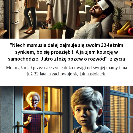
"Niech mamusia dalej zajmuje się swoim 32-letnim
synkiem, bo się przeziębił. A ja zjem kolację w
samochodzie. Jutro złożę pozew o rozwód": z życia
Mój mąż miał przez całe życie dużo uwagi od swojej mamy i ma
już 32 lata, a zachowuje się jak nastolatek.