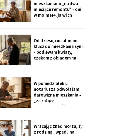
że chce, żeby jej dzieci
mieszkaniami „na dwa
kiedyś usłyszały mój głos.
miesiące remontu" - oni
w moim M4, ja w ich
kawalerce. Minęły dwa
lata. W mojej kuchni stoi
ich nowa wyspa,
widziałam na zdjęciach u
Od dziesięciu lat mam
wnuczki. Córka mówi:
klucz do mieszkania syna
„Mamo, przecież stąd
- podlewam kwiaty,
masz bliżej do
czekam z obiadem na
przychodni".
dzieci. W piątek synowa
poprosiła o zwrot:
wymieniają zamek na taki
na karty. Karty dostali
W poniedziałek u
wszyscy, nawet mama
notariusza odwołałam
synowej. Ja mam dzwonić
darowiznę mieszkania -
domofonem.
„za rażącą
niewdzięczność", tak to
się nazywa w kodeksie.
Syn dowie się z
poleconego. Pani
Wracając znad morza, syn
notariusz spytała, czy na
z rodziną „wpadli na
pewno. Jestem pewna od