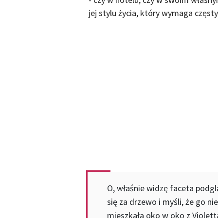
jej stylu życia, który wymaga częst
O, właśnie widzę faceta podgl
się za drzewo i myśli, że go n
mieszkała oko w oko z Violettą 