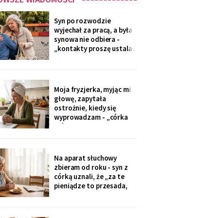
Syn po rozwodzie
wyjechał za pracą, a była
synowa nie odbiera -
„kontakty proszę ustalać
przez adwokata".
Wnuków nie widziałam od
Wielkanocy. W czwartek
na rynku młodszy mnie
Moja fryzjerka, myjąc mi
zobaczył, wyrwał jej się z
głowę, zapytała
ręki i przybiegł. Zdążyłam
ostrożnie, kiedy się
tylko przytulić.
wyprowadzam - „córka
mówiła u nas w salonie,
że mieszkanie pójdzie na
sprzedaż, szuka już pani
czegoś mniejszego".
Na aparat słuchowy
Niczego nie szukam. Nic
zbieram od roku - syn z
nie sprzedaję.
córką uznali, że „za te
pieniądze to przesada,
mama przecież daje
radę". Przy stole
rozmawiają przy mnie