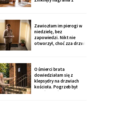
automatycznej
sekretarki - trzy
wiadomości, na których
mąż jeszcze mówi.
Zawiozłam im pierogi w
„Babciu, zajmowały
niedzielę, bez
najwięcej miejsca". Córka
zapowiedzi. Nikt nie
dodała, żebym „nie robiła
otworzył, choć zza drzwi
afery, przecież mam
grał telewizor. W
poniedziałek wnuk
wygadał się przez
telefon: „Ten nowy
O śmierci brata
dzwonek pokazuje na
dowiedziałam się z
komórce, kto stoi. Mama
klepsydry na drzwiach
wtedy mówi: cicho,
kościoła. Pogrzeb był
poczekamy, aż babcia
dzień wcześniej, nikt z
sobie
jego domu nie zadzwonił.
Tydzień później
przyszedł za to polecony
od ich prawnika: sprawa
spadkowa po rodzicach,
„prosimy o kontakt".