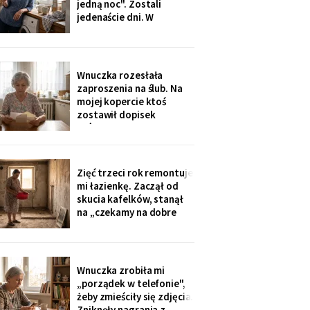
jedną noc". Zostali
Wigilii, odkąd jem
jedenaście dni. W
świąteczną kolację w
niedzielę rano wyjechali,
kuchni
a na pralce czekała
karteczka: „Mamusiu,
wrzuciłam nasze rzeczy,
Wnuczka rozesłała
odbierzemy wyprane w
zaproszenia na ślub. Na
środę. Buziaki".
mojej kopercie ktoś
zostawił dopisek
ołówkiem, chyba nie dla
mnie - poznałam pismo
córki: „babcię posadzić
przy cioci Loli, daleko od
Zięć trzeci rok remontuje
mikrofonu, bo lubi
mi łazienkę. Zaczął od
gadać".
skucia kafelków, stanął
na „czekamy na dobre
ceny płytek". Myję się w
misce przy zlewie, a on na
imieninach opowiada
wszystkim, jak dba o
Wnuczka zrobiła mi
teściową. W piątek kupił
„porządek w telefonie",
sobie quada.
żeby zmieściły się zdjęcia.
Zniknęły nagrania z