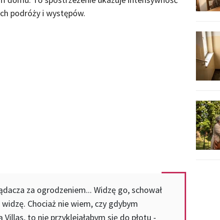
ych podróży i występów.
ądacza za ogrodzeniem... Widzę go, schował
ie widzę. Chociaż nie wiem, czy gdybym
Villas, to nie przyklejałabym się do płotu -