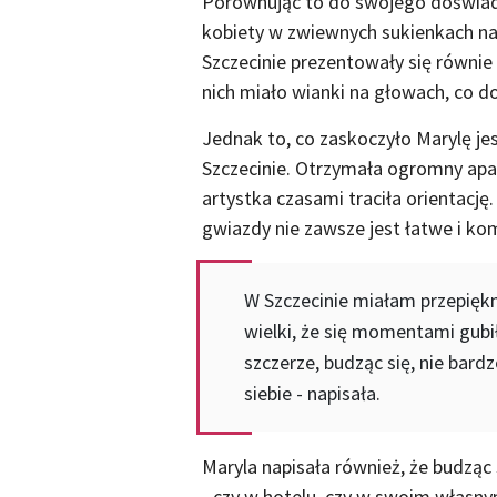
Porównując to do swojego doświad
kobiety w zwiewnych sukienkach na 
Szczecinie prezentowały się równie
nich miało wianki na głowach, co do
Jednak to, co zaskoczyło Marylę jes
Szczecinie. Otrzymała ogromny apar
artystka czasami traciła orientację
gwiazdy nie zawsze jest łatwe i k
W Szczecinie miałam przepięk
wielki, że się momentami gubi
szczerze, budząc się, nie bard
siebie - napisała.
Maryla napisała również, że budząc 
- czy w hotelu, czy w swoim własn