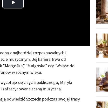
Play
Video
jedną z najbardziej rozpoznawalnych i
ecie muzycznym. Jej kariera trwa od
e jak "Małgośka," "Małgośka" czy "Wsiąść do
z fanów w różnym wieku.
wycofuje się z życia publicznego, Maryla
 i zafascynowana sceną muzyczną.
zję odwiedzić Szczecin podczas swojej trasy