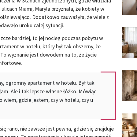
czenia w Stanach Zjednoczonych, gdzie widziała
ulicach Miami, Maryla przyznała, że kobiety w
 olśniewająco. Dodatkowo zauważyła, że wiele z
dawało uroku całej sytuacji.
zcze bardziej, to jej nocleg podczas pobytu w
tament w hotelu, który był tak obszerny, że
. To wyznanie jest dowodem na to, że życie
omfortowe.
ny, ogromny apartament w hotelu. Był tak
łam. Ale i tak lepsze własne łóżko. Mówiąc
zo wiem, gdzie jestem, czy w hotelu, czy u
się rano, nie zawsze jest pewna, gdzie się znajduje
ym domu. To spostrzeżenie ukazuje intensywność