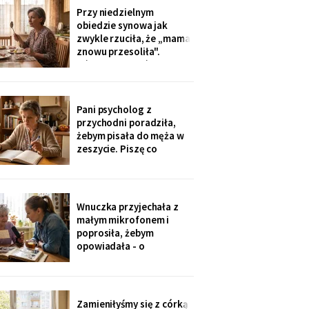
swobodnie, bo mama i
Przy niedzielnym
tak nie słyszy. Słyszę
obiedzie synowa jak
więcej, niż myślą. W
zwykle rzuciła, że „mama
niedzielę usłyszałam, co
znowu przesoliła".
planują z moim
Ośmioletni Staś odłożył
widelec: „U babci mi
smakuje. I babcia nigdy
nie mówi, że mama coś
Pani psycholog z
zrobiła źle". Zrobiło się
przychodni poradziła,
bardzo cicho.
żebym pisała do męża w
zeszycie. Piszę co
niedzielę po mszy.
Wczoraj napisałam mu, że
oddałam jego wędki
sąsiadowi, który zawsze
Wnuczka przyjechała z
mi pomaga - a nie synowi,
małym mikrofonem i
który nie przyjechał ani
poprosiła, żebym
do szpitala, ani na
opowiadała - o
rocznicę
pierwszym mieszkaniu, o
dziadku, o przepisie na
żurek. Nagrywałyśmy trzy
niedziele. Powiedziała,
Zamieniłyśmy się z córką