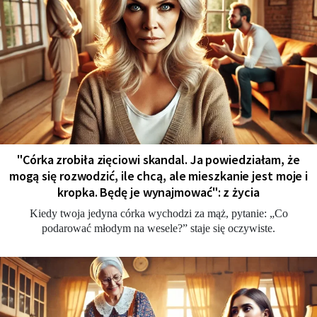
"Córka zrobiła zięciowi skandal. Ja powiedziałam, że
mogą się rozwodzić, ile chcą, ale mieszkanie jest moje i
kropka. Będę je wynajmować": z życia
Kiedy twoja jedyna córka wychodzi za mąż, pytanie: „Co
podarować młodym na wesele?” staje się oczywiste.