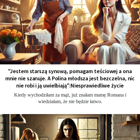
"Jestem starszą synową, pomagam teściowej a ona
mnie nie szanuje. A Polina młodsza jest bezczelna, nic
nie robi i ją uwielbiają":Niesprawiedliwe życie
Kiedy wychodziłam za mąż, już znałam mamę Romana i
wiedziałam, że nie będzie łatwo.