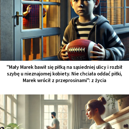
"Mały Marek bawił się piłką na sąsiedniej ulicy i rozbił
szybę u nieznajomej kobiety. Nie chciała oddać piłki,
Marek wrócił z przeprosinami": z życia