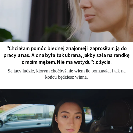
"Chciałam pomóc biednej znajomej i zaprosiłam ją do
pracy u nas. A ona była tak ubrana, jakby szła na randkę
z moim mężem. Nie ma wstydu": z życia.
Są tacy ludzie, którym choćbyś nie wiem ile pomagała, i tak na
końcu będziesz winna.