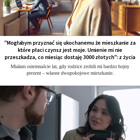
"Мogłabym przyznać się ukochanemu że mieszkanie za
które płaci czynsz jest moje. Umienie mi nie
przeszkadza, co miesiąc dostaję 3000 złotych": z życia
Miałam osiemnaście lat, gdy rodzice zrobili mi bardzo hojny
prezent – własne dwupokojowe mieszkanie.