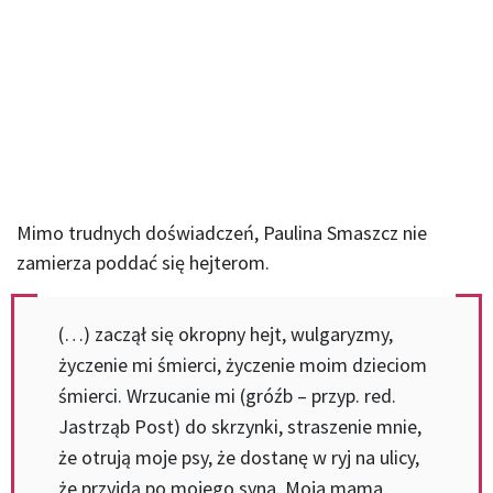
Mimo trudnych doświadczeń, Paulina Smaszcz nie
zamierza poddać się hejterom.
(…) zaczął się okropny hejt, wulgaryzmy,
życzenie mi śmierci, życzenie moim dzieciom
śmierci. Wrzucanie mi (gróźb – przyp. red.
Jastrząb Post) do skrzynki, straszenie mnie,
że otrują moje psy, że dostanę w ryj na ulicy,
że przyjdą po mojego syna. Moja mama,