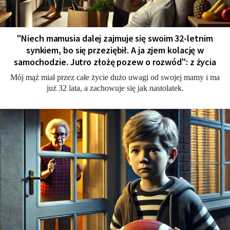
"Niech mamusia dalej zajmuje się swoim 32-letnim
synkiem, bo się przeziębił. A ja zjem kolację w
samochodzie. Jutro złożę pozew o rozwód": z życia
Mój mąż miał przez całe życie dużo uwagi od swojej mamy i ma
już 32 lata, a zachowuje się jak nastolatek.