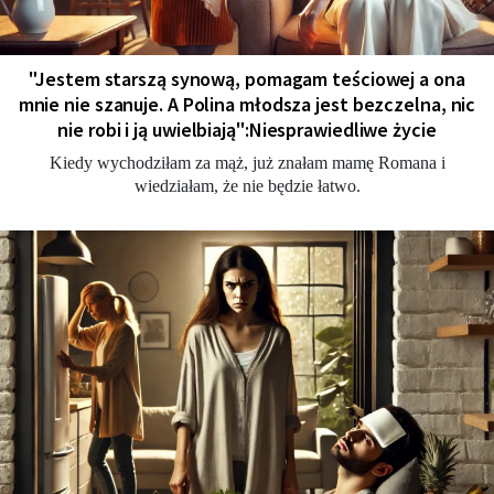
"Jestem starszą synową, pomagam teściowej a ona
mnie nie szanuje. A Polina młodsza jest bezczelna, nic
nie robi i ją uwielbiają":Niesprawiedliwe życie
Kiedy wychodziłam za mąż, już znałam mamę Romana i
wiedziałam, że nie będzie łatwo.