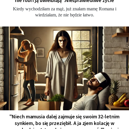
nie robi i ją uwielbiają":Niesprawiedliwe życie
Kiedy wychodziłam za mąż, już znałam mamę Romana i
wiedziałam, że nie będzie łatwo.
"Niech mamusia dalej zajmuje się swoim 32-letnim
synkiem, bo się przeziębił. A ja zjem kolację w