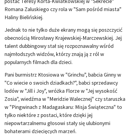
postać Teresy Korta-Kwiatkowskiej w "Sekrecie"
Romana Zaluskiego czy rola w "Sam pośród miasta"
Haliny Bielińskiej.
Jednak to nie tylko duże ekrany mogą się poszczycić
obecnością Mirosławy Krajewskiej-Marczewskiej. Jej
talent dubbingowy stał się rozpoznawalny wśród
najmłodszych widzów, którzy znają ją z ról w
popularnych filmach dla dzieci.
Pani burmistrz Ktosiowa w "Grinchu", babcia Ginny w
"Co wiecie o swoich dziadkach?", babci sprzedawcy
lodów w "Jill i Joy", wróżka Florze w "Jej wysokość
Zosia", wiedźma w "Meridzie Walecznej" czy staruszka
w "Pingwinach z Madagaskaru: Misja Świąteczna" to
tylko niektóre z postaci, które dzięki jej
niepowtarzalnemu głosowi stały się ulubionymi
bohaterami dziecięcych marzeń.