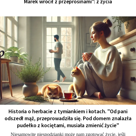
Marek wrócił z przeprosinami": z życia
Historia o herbacie z tymiankiem i kotach. "Od pani
odszedł mąż, przeprowadziła się. Pod domem znalazła
pudełko z kociętami, musiała zmienić życie"
Niesamowite niespodzianki może nam zgotować życie, jeśli