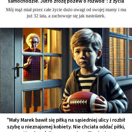
samochodzie. Jutro złożę pozew o rozwód": z życia
Mój mąż miał przez całe życie dużo uwagi od swojej mamy i ma
już 32 lata, a zachowuje się jak nastolatek.
"Mały Marek bawił się piłką na sąsiedniej ulicy i rozbił
szybę u nieznajomej kobiety. Nie chciała oddać piłki,